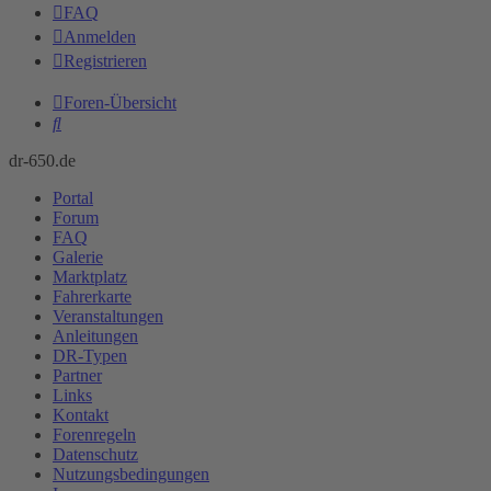
FAQ
Anmelden
Registrieren
Foren-Übersicht
Suche
dr-650.de
Portal
Forum
FAQ
Galerie
Marktplatz
Fahrerkarte
Veranstaltungen
Anleitungen
DR-Typen
Partner
Links
Kontakt
Forenregeln
Datenschutz
Nutzungsbedingungen