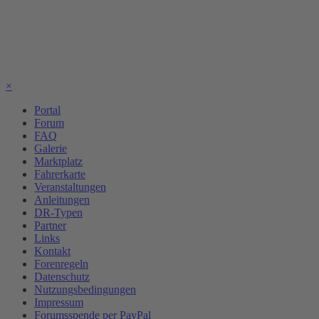
×
Portal
Forum
FAQ
Galerie
Marktplatz
Fahrerkarte
Veranstaltungen
Anleitungen
DR-Typen
Partner
Links
Kontakt
Forenregeln
Datenschutz
Nutzungsbedingungen
Impressum
Forumsspende per PayPal