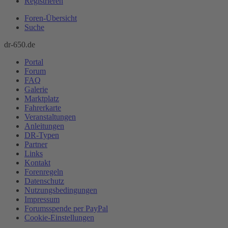
Registrieren
Foren-Übersicht
Suche
dr-650.de
Portal
Forum
FAQ
Galerie
Marktplatz
Fahrerkarte
Veranstaltungen
Anleitungen
DR-Typen
Partner
Links
Kontakt
Forenregeln
Datenschutz
Nutzungsbedingungen
Impressum
Forumsspende per PayPal
Cookie-Einstellungen