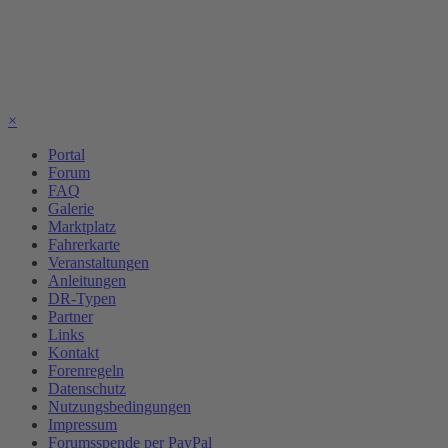
×
Portal
Forum
FAQ
Galerie
Marktplatz
Fahrerkarte
Veranstaltungen
Anleitungen
DR-Typen
Partner
Links
Kontakt
Forenregeln
Datenschutz
Nutzungsbedingungen
Impressum
Forumsspende per PayPal