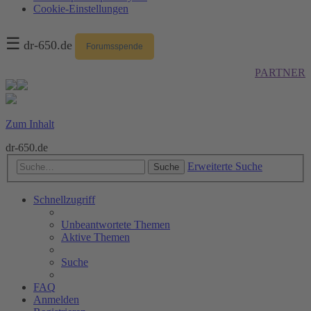
Cookie-Einstellungen
☰
dr-650.de
Forumsspende
PARTNER
Zum Inhalt
dr-650.de
Erweiterte Suche
Suche
Schnellzugriff
Unbeantwortete Themen
Aktive Themen
Suche
FAQ
Anmelden