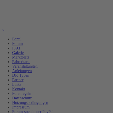
×
Portal
Forum
FAQ
Galerie
Marktplatz
Fahrerkarte
Veranstaltungen
Anleitungen
DR-Typen
Partner
Links
Kontakt
Forenregeln
Datenschutz
Nutzungsbedingungen
Impressum
Forumsspende per PayPal