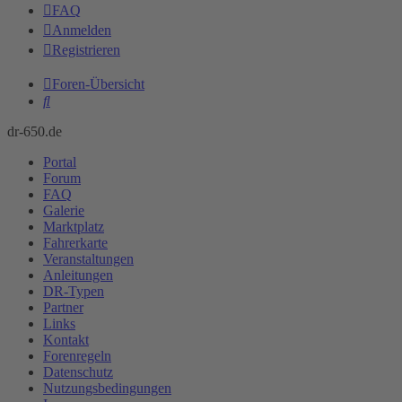
FAQ
Anmelden
Registrieren
Foren-Übersicht
Suche
dr-650.de
Portal
Forum
FAQ
Galerie
Marktplatz
Fahrerkarte
Veranstaltungen
Anleitungen
DR-Typen
Partner
Links
Kontakt
Forenregeln
Datenschutz
Nutzungsbedingungen