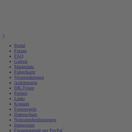
×
Portal
Forum
FAQ
Galerie
Marktplatz
Fahrerkarte
Veranstaltungen
Anleitungen
DR-Typen
Partner
Links
Kontakt
Forenregeln
Datenschutz
Nutzungsbedingungen
Impressum
Forumsspende per PayPal