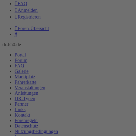
FAQ
Anmelden
Registrieren
Foren-Übersicht
Suche
dr-650.de
Portal
Forum
FAQ
Galerie
Marktplatz
Fahrerkarte
Veranstaltungen
Anleitungen
DR-Typen
Partner
Links
Kontakt
Forenregeln
Datenschutz
Nutzungsbedingungen