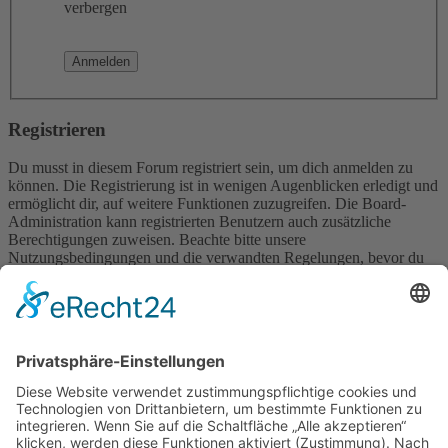
verbergen
Registrieren
Du musst in diesem Forum registriert sein, um dich anmelden zu
können. Die Registrierung ist in wenigen Augenblicken erledigt und
ermöglicht dir, auf weitere Funktionen zuzugreifen. Die Board-
Administration kann registrierten Benutzern auch zusätzliche
Berechtigungen zuweisen. Beachte bitte unsere
Nutzungsbedingungen und die verwandten Regelungen, bevor du
dich registrierst. Bitte beachte auch die jeweiligen Forenregeln,
wenn du dich in diesem Board bewegst.
Nutzungsbedingungen
|
Datenschutzerklärung
Registrieren
Foren-Übersicht
Alle Zeiten sind
UTC+02:00