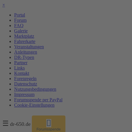
×
Portal
Forum
FAQ
Galerie
Marktplatz
Fahrerkarte
Veranstaltungen
Anleitungen
DR-Typen
Partner
Links
Kontakt
Forenregeln
Datenschutz
Nutzungsbedingungen
Impressum
Forumsspende per PayPal
Cookie-Einstellungen
☰
dr-650.de
Forumsspende