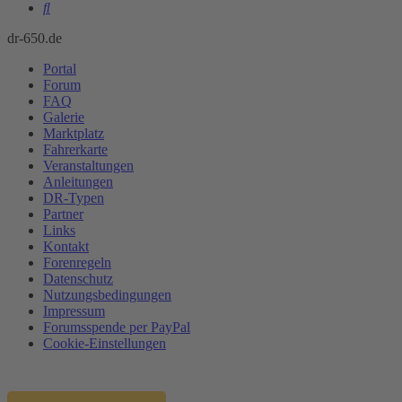
Suche
dr-650.de
Portal
Forum
FAQ
Galerie
Marktplatz
Fahrerkarte
Veranstaltungen
Anleitungen
DR-Typen
Partner
Links
Kontakt
Forenregeln
Datenschutz
Nutzungsbedingungen
Impressum
Forumsspende per PayPal
Cookie-Einstellungen