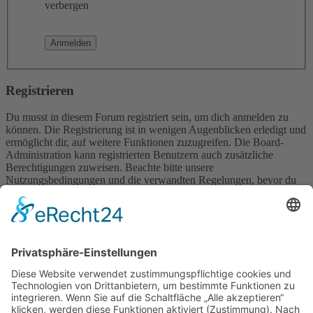
verbergen
Registrieren
Du musst in diesem Forum registriert sein, um dich anmelden zu
können. Die Registrierung ist in wenigen Augenblicken erledigt und
ermöglicht dir, auf weitere Funktionen zuzugreifen. Die Board-
Administration kann registrierten Benutzern auch zusätzliche
Berechtigungen zuweisen. Beachte bitte unsere
Nutzungsbedingungen und die verwandten Regelungen, bevor du
dich registrierst. Bitte beachte auch die jeweiligen Forenregeln,
wenn du dich in diesem Board bewegst.
Nutzungsbedingungen
|
Datenschutzerklärung
Registrieren
Foren-Übersicht
Alle Zeiten sind
UTC+02:00