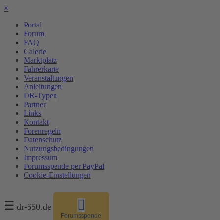
×
Portal
Forum
FAQ
Galerie
Marktplatz
Fahrerkarte
Veranstaltungen
Anleitungen
DR-Typen
Partner
Links
Kontakt
Forenregeln
Datenschutz
Nutzungsbedingungen
Impressum
Forumsspende per PayPal
Cookie-Einstellungen
☰
dr-650.de
Forumsspende