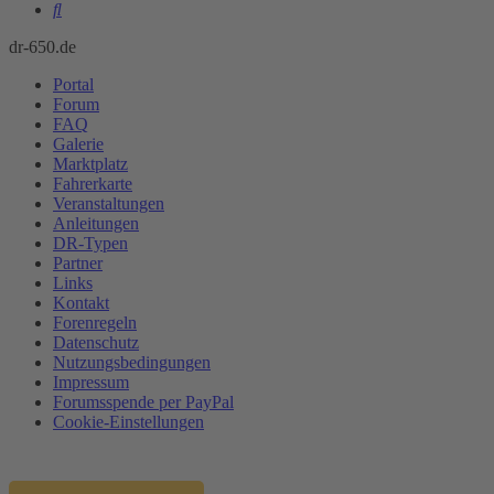
Suche
dr-650.de
Portal
Forum
FAQ
Galerie
Marktplatz
Fahrerkarte
Veranstaltungen
Anleitungen
DR-Typen
Partner
Links
Kontakt
Forenregeln
Datenschutz
Nutzungsbedingungen
Impressum
Forumsspende per PayPal
Cookie-Einstellungen