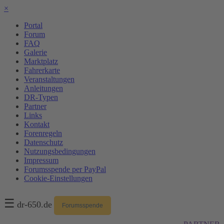
×
Portal
Forum
FAQ
Galerie
Marktplatz
Fahrerkarte
Veranstaltungen
Anleitungen
DR-Typen
Partner
Links
Kontakt
Forenregeln
Datenschutz
Nutzungsbedingungen
Impressum
Forumsspende per PayPal
Cookie-Einstellungen
☰
dr-650.de
Forumsspende