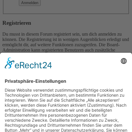
Registrieren
Du musst in diesem Forum registriert sein, um dich anmelden zu
können. Die Registrierung ist in wenigen Augenblicken erledigt und
ermöglicht dir, auf weitere Funktionen zuzugreifen. Die Board-
Administration kann registrierten Benutzern auch zusätzliche
Berechtigungen zuweisen. Beachte bitte unsere
Nutzungsbedingungen und die verwandten Regelungen, bevor du
dich registrierst. Bitte beachte auch die jeweiligen Forenregeln,
wenn du dich in diesem Board bewegst.
Nutzungsbedingungen
|
Datenschutzerklärung
Registrieren
Foren-Übersicht
Alle Zeiten sind
UTC+02:00
Alle Cookies löschen
Powered by
phpBB
® Forum Software © phpBB Limited