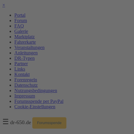
×
Portal
Forum
FAQ
Galerie
Marktplatz
Fahrerkarte
Veranstaltungen
Anleitungen
DR-Typen
Partner
Links
Kontakt
Forenregeln
Datenschutz
Nutzungsbedingungen
Impressum
Forumsspende per PayPal
Cookie-Einstellungen
☰
dr-650.de
Forumsspende