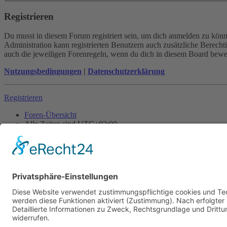
Registrieren
Du musst in diesem Forum registriert sein, um dich anmelden zu könne
Administration kann registrierten Benutzern auch zusätzliche Berech
auch die jeweiligen Forenregeln, wenn du dich in diesem Board bewe
Nutzungsbedingungen
|
Datenschutzerklärung
Registrieren
Foren-Übersicht
Alle Zeiten sind
UTC+02:00
Alle Cookies löschen
Powered by
phpBB
® Forum Software © phpBB Limited
Deutsche Übersetzung durch
phpBB.de
Cookie-Einstellungen
| Impressum
| Kontakt
Datenschutz
|
Nutzungsbedingungen
Time: 0.019s
| Peak Memory Usage: 10.41 MiB | GZIP: Off