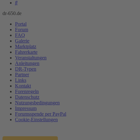
Suche
dr-650.de
Portal
Forum
FAQ
Galerie
Marktplatz
Fahrerkarte
Veranstaltungen
Anleitungen
DR-Typen
Partner
Links
Kontakt
Forenregeln
Datenschutz
Nutzungsbedingungen
Impressum
Forumsspende per PayPal
Cookie-Einstellungen