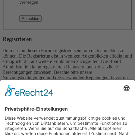
verbergen
Registrieren
Du musst in diesem Forum registriert sein, um dich anmelden zu
können. Die Registrierung ist in wenigen Augenblicken erledigt und
ermöglicht dir, auf weitere Funktionen zuzugreifen. Die Board-
Administration kann registrierten Benutzern auch zusätzliche
Berechtigungen zuweisen. Beachte bitte unsere
Nutzungsbedingungen und die verwandten Regelungen, bevor du
dich registrierst. Bitte beachte auch die jeweiligen Forenregeln,
wenn du dich in diesem Board bewegst.
Nutzungsbedingungen
|
Datenschutzerklärung
Registrieren
Foren-Übersicht
Alle Zeiten sind
UTC+02:00