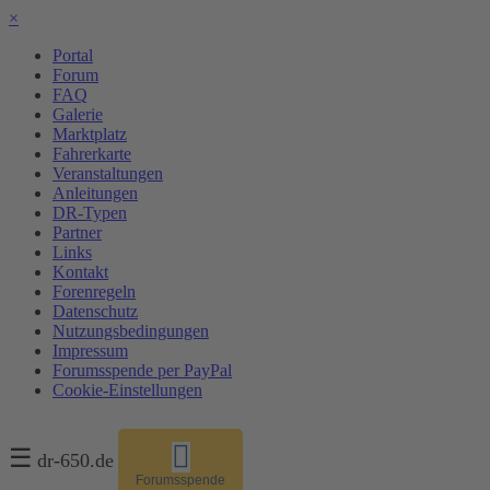
×
Portal
Forum
FAQ
Galerie
Marktplatz
Fahrerkarte
Veranstaltungen
Anleitungen
DR-Typen
Partner
Links
Kontakt
Forenregeln
Datenschutz
Nutzungsbedingungen
Impressum
Forumsspende per PayPal
Cookie-Einstellungen
☰
dr-650.de
Forumsspende