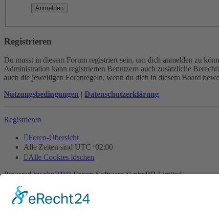
Registrieren
Du musst in diesem Forum registriert sein, um dich anmelden zu könne
Administration kann registrierten Benutzern auch zusätzliche Berech
auch die jeweiligen Forenregeln, wenn du dich in diesem Board bewe
Nutzungsbedingungen
|
Datenschutzerklärung
Registrieren
Foren-Übersicht
Alle Zeiten sind
UTC+02:00
Alle Cookies löschen
Powered by
phpBB
® Forum Software © phpBB Limited
Deutsche Übersetzung durch
phpBB.de
Cookie-Einstellungen
| Impressum
| Kontakt