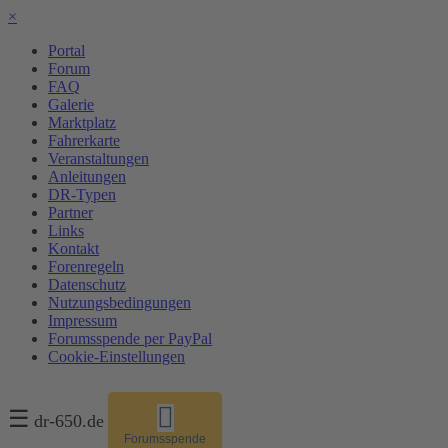
×
Portal
Forum
FAQ
Galerie
Marktplatz
Fahrerkarte
Veranstaltungen
Anleitungen
DR-Typen
Partner
Links
Kontakt
Forenregeln
Datenschutz
Nutzungsbedingungen
Impressum
Forumsspende per PayPal
Cookie-Einstellungen
☰
dr-650.de
Forumsspende