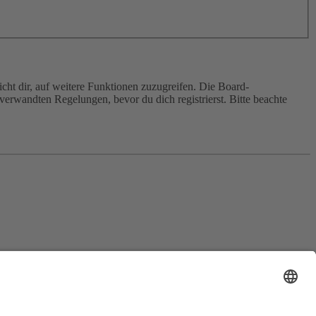
cht dir, auf weitere Funktionen zuzugreifen. Die Board-
erwandten Regelungen, bevor du dich registrierst. Bitte beachte