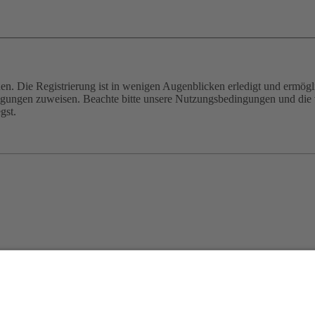
n. Die Registrierung ist in wenigen Augenblicken erledigt und ermögli
tigungen zuweisen. Beachte bitte unsere Nutzungsbedingungen und die v
gst.