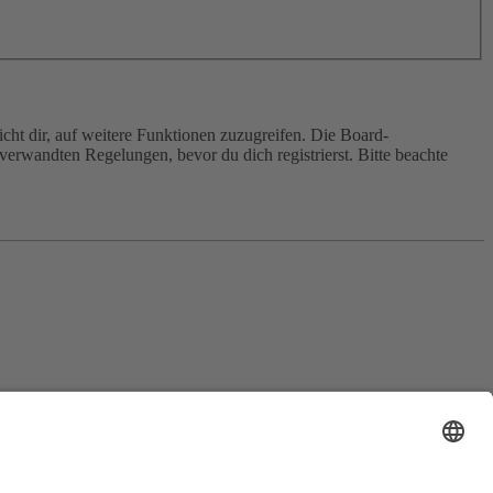
cht dir, auf weitere Funktionen zuzugreifen. Die Board-
erwandten Regelungen, bevor du dich registrierst. Bitte beachte