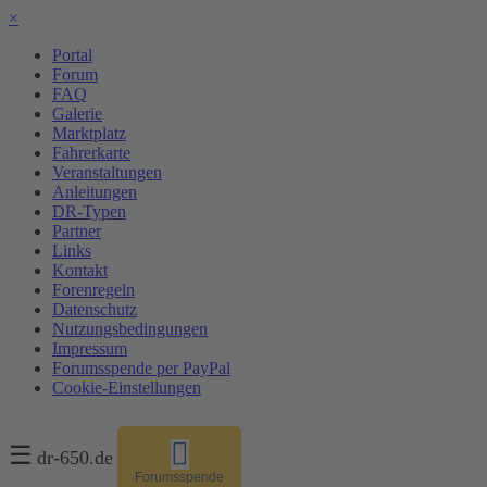
×
Portal
Forum
FAQ
Galerie
Marktplatz
Fahrerkarte
Veranstaltungen
Anleitungen
DR-Typen
Partner
Links
Kontakt
Forenregeln
Datenschutz
Nutzungsbedingungen
Impressum
Forumsspende per PayPal
Cookie-Einstellungen
☰
dr-650.de
Forumsspende