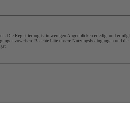
n. Die Registrierung ist in wenigen Augenblicken erledigt und ermögli
tigungen zuweisen. Beachte bitte unsere Nutzungsbedingungen und die v
gst.