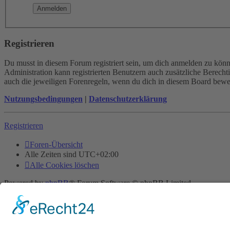
Registrieren
Du musst in diesem Forum registriert sein, um dich anmelden zu könne
Administration kann registrierten Benutzern auch zusätzliche Berech
auch die jeweiligen Forenregeln, wenn du dich in diesem Board bewe
Nutzungsbedingungen
|
Datenschutzerklärung
Registrieren
Foren-Übersicht
Alle Zeiten sind
UTC+02:00
Alle Cookies löschen
Powered by
phpBB
® Forum Software © phpBB Limited
Deutsche Übersetzung durch
phpBB.de
Cookie-Einstellungen
| Impressum
| Kontakt