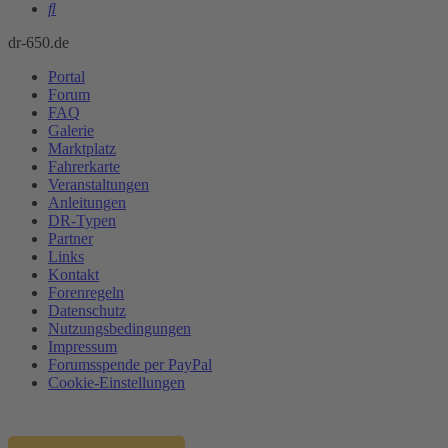
Suche
dr-650.de
Portal
Forum
FAQ
Galerie
Marktplatz
Fahrerkarte
Veranstaltungen
Anleitungen
DR-Typen
Partner
Links
Kontakt
Forenregeln
Datenschutz
Nutzungsbedingungen
Impressum
Forumsspende per PayPal
Cookie-Einstellungen