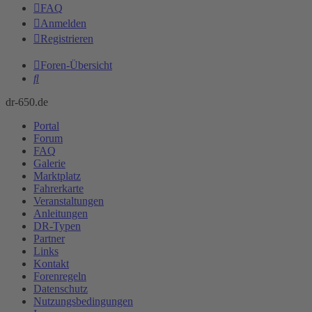
FAQ
Anmelden
Registrieren
Foren-Übersicht
Suche
dr-650.de
Portal
Forum
FAQ
Galerie
Marktplatz
Fahrerkarte
Veranstaltungen
Anleitungen
DR-Typen
Partner
Links
Kontakt
Forenregeln
Datenschutz
Nutzungsbedingungen