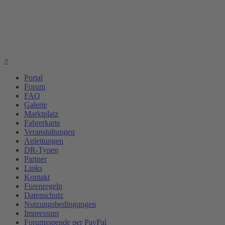
×
Portal
Forum
FAQ
Galerie
Marktplatz
Fahrerkarte
Veranstaltungen
Anleitungen
DR-Typen
Partner
Links
Kontakt
Forenregeln
Datenschutz
Nutzungsbedingungen
Impressum
Forumsspende per PayPal