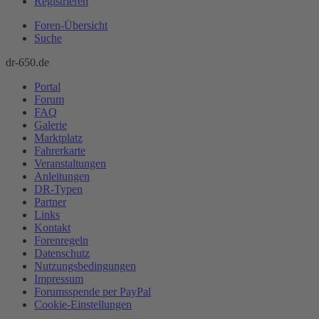
Registrieren
Foren-Übersicht
Suche
dr-650.de
Portal
Forum
FAQ
Galerie
Marktplatz
Fahrerkarte
Veranstaltungen
Anleitungen
DR-Typen
Partner
Links
Kontakt
Forenregeln
Datenschutz
Nutzungsbedingungen
Impressum
Forumsspende per PayPal
Cookie-Einstellungen