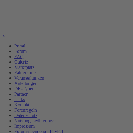
×
Portal
Forum
FAQ
Galerie
Marktplatz
Fahrerkarte
Veranstaltungen
Anleitungen
DR-Typen
Partner
Links
Kontakt
Forenregeln
Datenschutz
Nutzungsbedingungen
Impressum
Forumsspende per PayPal