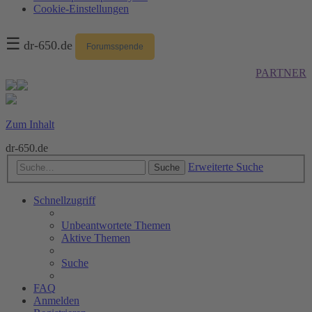
Cookie-Einstellungen
☰
dr-650.de
Forumsspende
PARTNER
Zum Inhalt
dr-650.de
Erweiterte Suche
Suche
Schnellzugriff
Unbeantwortete Themen
Aktive Themen
Suche
FAQ
Anmelden