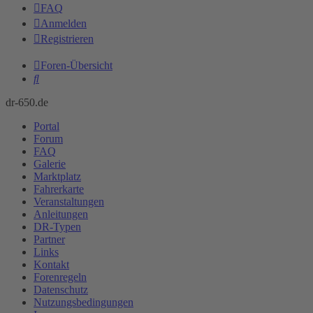
FAQ
Anmelden
Registrieren
Foren-Übersicht
Suche
dr-650.de
Portal
Forum
FAQ
Galerie
Marktplatz
Fahrerkarte
Veranstaltungen
Anleitungen
DR-Typen
Partner
Links
Kontakt
Forenregeln
Datenschutz
Nutzungsbedingungen