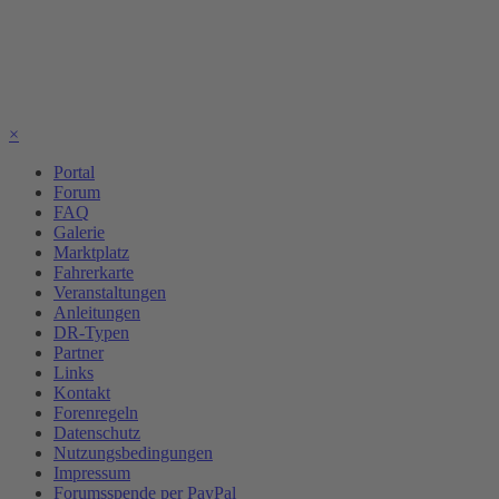
×
Portal
Forum
FAQ
Galerie
Marktplatz
Fahrerkarte
Veranstaltungen
Anleitungen
DR-Typen
Partner
Links
Kontakt
Forenregeln
Datenschutz
Nutzungsbedingungen
Impressum
Forumsspende per PayPal