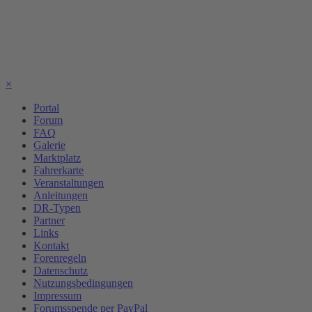
×
Portal
Forum
FAQ
Galerie
Marktplatz
Fahrerkarte
Veranstaltungen
Anleitungen
DR-Typen
Partner
Links
Kontakt
Forenregeln
Datenschutz
Nutzungsbedingungen
Impressum
Forumsspende per PayPal