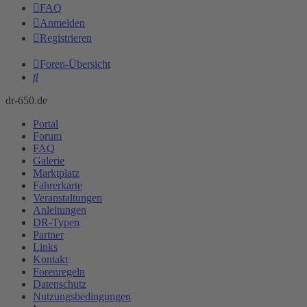
FAQ
Anmelden
Registrieren
Foren-Übersicht
Suche
dr-650.de
Portal
Forum
FAQ
Galerie
Marktplatz
Fahrerkarte
Veranstaltungen
Anleitungen
DR-Typen
Partner
Links
Kontakt
Forenregeln
Datenschutz
Nutzungsbedingungen