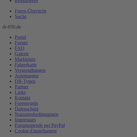
Registrieren
Foren-Übersicht
Suche
dr-650.de
Portal
Forum
FAQ
Galerie
Marktplatz
Fahrerkarte
Veranstaltungen
Anleitungen
DR-Typen
Partner
Links
Kontakt
Forenregeln
Datenschutz
Nutzungsbedingungen
Impressum
Forumsspende per PayPal
Cookie-Einstellungen