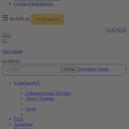
Cookie-Einstellungen
☰
dr-650.de
Forumsspende
PARTNER
Zum Inhalt
dr-650.de
Erweiterte Suche
Suche
Schnellzugriff
Unbeantwortete Themen
Aktive Themen
Suche
FAQ
Anmelden