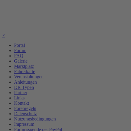
×
Portal
Forum
FAQ
Galerie
Marktplatz
Fahrerkarte
Veranstaltungen
Anleitungen
DR-Typen
Partner
Links
Kontakt
Forenregeln
Datenschutz
Nutzungsbedingungen
Impressum
Forumsspende per PayPal