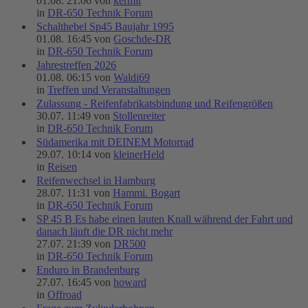
01.08. 21:06 von
kermit
in
DR-650 Technik Forum
Schalthebel Sp45 Baujahr 1995
01.08. 16:45 von
Goschde-DR
in
DR-650 Technik Forum
Jahrestreffen 2026
01.08. 06:15 von
Waldi69
in
Treffen und Veranstaltungen
Zulassung - Reifenfabrikatsbindung und Reifengrößen
30.07. 11:49 von
Stollenreiter
in
DR-650 Technik Forum
Südamerika mit DEINEM Motorrad
29.07. 10:14 von
kleinerHeld
in
Reisen
Reifenwechsel in Hamburg
28.07. 11:31 von
Hammi. Bogart
in
DR-650 Technik Forum
SP 45 B Es habe einen lauten Knall während der Fahrt und
danach läuft die DR nicht mehr
27.07. 21:39 von
DR500
in
DR-650 Technik Forum
Enduro in Brandenburg
27.07. 16:45 von
howard
in
Offroad