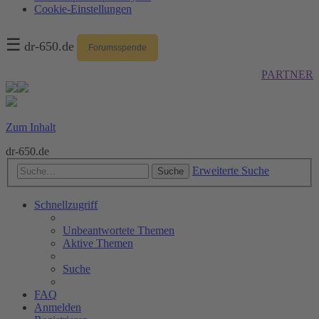
Cookie-Einstellungen
☰
dr-650.de
Forumsspende
PARTNER
Zum Inhalt
dr-650.de
Erweiterte Suche
Suche
Schnellzugriff
Unbeantwortete Themen
Aktive Themen
Suche
FAQ
Anmelden