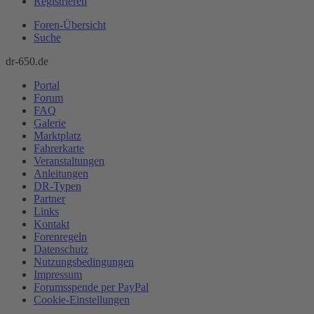
Registrieren
Foren-Übersicht
Suche
dr-650.de
Portal
Forum
FAQ
Galerie
Marktplatz
Fahrerkarte
Veranstaltungen
Anleitungen
DR-Typen
Partner
Links
Kontakt
Forenregeln
Datenschutz
Nutzungsbedingungen
Impressum
Forumsspende per PayPal
Cookie-Einstellungen