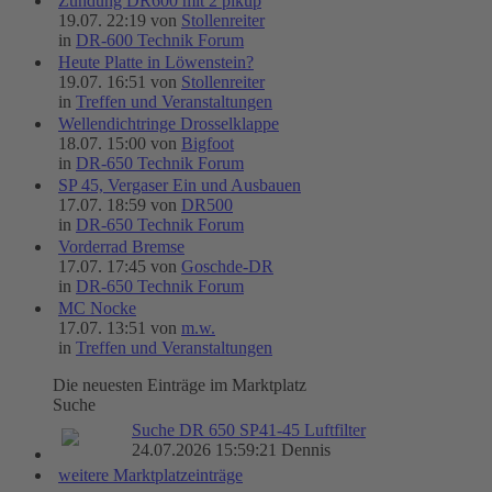
Zündung DR600 mit 2 pikup
19.07. 22:19 von
Stollenreiter
in
DR-600 Technik Forum
Heute Platte in Löwenstein?
19.07. 16:51 von
Stollenreiter
in
Treffen und Veranstaltungen
Wellendichtringe Drosselklappe
18.07. 15:00 von
Bigfoot
in
DR-650 Technik Forum
SP 45, Vergaser Ein und Ausbauen
17.07. 18:59 von
DR500
in
DR-650 Technik Forum
Vorderrad Bremse
17.07. 17:45 von
Goschde-DR
in
DR-650 Technik Forum
MC Nocke
17.07. 13:51 von
m.w.
in
Treffen und Veranstaltungen
Die neuesten Einträge im Marktplatz
Suche
Suche DR 650 SP41-45 Luftfilter
24.07.2026 15:59:21 Dennis
weitere Marktplatzeinträge