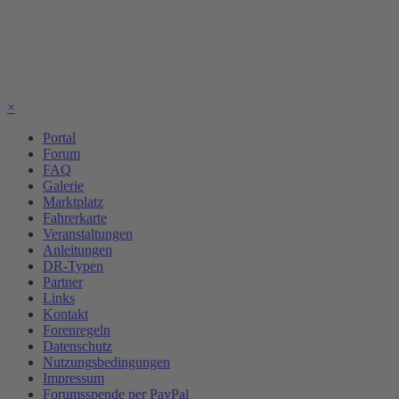
×
Portal
Forum
FAQ
Galerie
Marktplatz
Fahrerkarte
Veranstaltungen
Anleitungen
DR-Typen
Partner
Links
Kontakt
Forenregeln
Datenschutz
Nutzungsbedingungen
Impressum
Forumsspende per PayPal