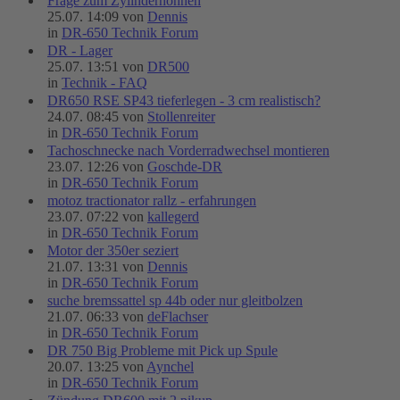
Frage zum Zylinderhohnen
25.07. 14:09 von
Dennis
in
DR-650 Technik Forum
DR - Lager
25.07. 13:51 von
DR500
in
Technik - FAQ
DR650 RSE SP43 tieferlegen - 3 cm realistisch?
24.07. 08:45 von
Stollenreiter
in
DR-650 Technik Forum
Tachoschnecke nach Vorderradwechsel montieren
23.07. 12:26 von
Goschde-DR
in
DR-650 Technik Forum
motoz tractionator rallz - erfahrungen
23.07. 07:22 von
kallegerd
in
DR-650 Technik Forum
Motor der 350er seziert
21.07. 13:31 von
Dennis
in
DR-650 Technik Forum
suche bremssattel sp 44b oder nur gleitbolzen
21.07. 06:33 von
deFlachser
in
DR-650 Technik Forum
DR 750 Big Probleme mit Pick up Spule
20.07. 13:25 von
Aynchel
in
DR-650 Technik Forum