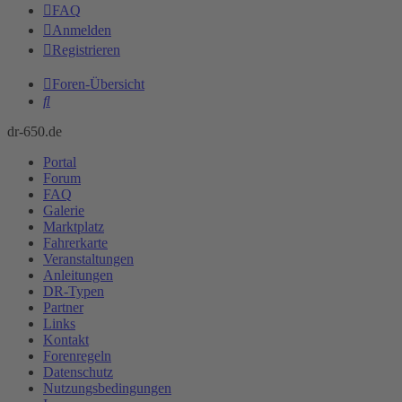
FAQ
Anmelden
Registrieren
Foren-Übersicht
Suche
dr-650.de
Portal
Forum
FAQ
Galerie
Marktplatz
Fahrerkarte
Veranstaltungen
Anleitungen
DR-Typen
Partner
Links
Kontakt
Forenregeln
Datenschutz
Nutzungsbedingungen