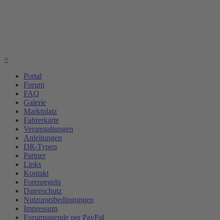
×
Portal
Forum
FAQ
Galerie
Marktplatz
Fahrerkarte
Veranstaltungen
Anleitungen
DR-Typen
Partner
Links
Kontakt
Forenregeln
Datenschutz
Nutzungsbedingungen
Impressum
Forumsspende per PayPal