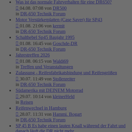
Was ist das normale Fahrverhalten für eine DR650?
04.08. 07:08 von
DR500
in
DR-650 Technik Forum
Motor Verstärkerplatten (Case Saver) für SP43
01.08. 21:06 von
kermit
in
DR-650 Technik Forum
Schalthebel Sp45 Baujahr 1995
01.08. 16:45 von
Goschde-DR
in
DR-650 Technik Forum
Jahrestreffen 2026
01.08. 06:15 von
Waldi69
in
Treffen und Veranstaltungen
Zulassung - Reifenfabrikatsbindung und Reifengrößen
30.07. 11:49 von
Stollenreiter
in
DR-650 Technik Forum
Südamerika mit DEINEM Motorrad
29.07. 10:14 von
kleinerHeld
in
Reisen
Reifenwechsel in Hamburg
28.07. 11:31 von
Hammi. Bogart
in
DR-650 Technik Forum
SP 45 B Es habe einen lauten Knall während der Fahrt und
danach läuft die DR nicht mehr