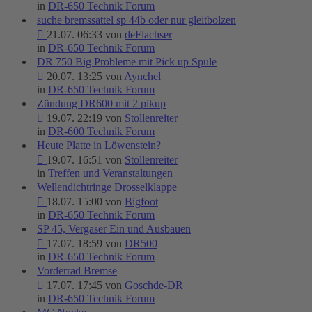
in
DR-650 Technik Forum
suche bremssattel sp 44b oder nur gleitbolzen
21.07. 06:33 von
deFlachser
in
DR-650 Technik Forum
DR 750 Big Probleme mit Pick up Spule
20.07. 13:25 von
Aynchel
in
DR-650 Technik Forum
Zündung DR600 mit 2 pikup
19.07. 22:19 von
Stollenreiter
in
DR-600 Technik Forum
Heute Platte in Löwenstein?
19.07. 16:51 von
Stollenreiter
in
Treffen und Veranstaltungen
Wellendichtringe Drosselklappe
18.07. 15:00 von
Bigfoot
in
DR-650 Technik Forum
SP 45, Vergaser Ein und Ausbauen
17.07. 18:59 von
DR500
in
DR-650 Technik Forum
Vorderrad Bremse
17.07. 17:45 von
Goschde-DR
in
DR-650 Technik Forum