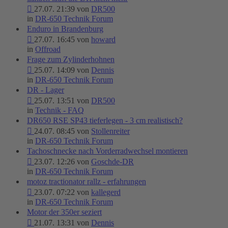
27.07. 21:39 von
DR500
in
DR-650 Technik Forum
Enduro in Brandenburg
27.07. 16:45 von
howard
in
Offroad
Frage zum Zylinderhohnen
25.07. 14:09 von
Dennis
in
DR-650 Technik Forum
DR - Lager
25.07. 13:51 von
DR500
in
Technik - FAQ
DR650 RSE SP43 tieferlegen - 3 cm realistisch?
24.07. 08:45 von
Stollenreiter
in
DR-650 Technik Forum
Tachoschnecke nach Vorderradwechsel montieren
23.07. 12:26 von
Goschde-DR
in
DR-650 Technik Forum
motoz tractionator rallz - erfahrungen
23.07. 07:22 von
kallegerd
in
DR-650 Technik Forum
Motor der 350er seziert
21.07. 13:31 von
Dennis