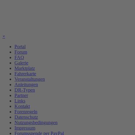
×
Portal
Forum
FAQ
Galerie
Marktplatz
Fahrerkarte
Veranstaltungen
Anleitungen
DR-Typen
Partner
Links
Kontakt
Forenregeln
Datenschutz
Nutzungsbedingungen
Impressum
Forumsspende per PayPal