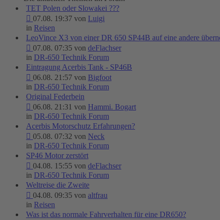
TET Polen oder Slowakei ???
07.08. 19:37 von
Luigi
in
Reisen
LeoVince X3 von einer DR 650 SP44B auf eine andere über
07.08. 07:35 von
deFlachser
in
DR-650 Technik Forum
Eintragung Acerbis Tank - SP46B
06.08. 21:57 von
Bigfoot
in
DR-650 Technik Forum
Original Federbein
06.08. 21:31 von
Hammi. Bogart
in
DR-650 Technik Forum
Acerbis Motorschutz Erfahrungen?
05.08. 07:32 von
Neck
in
DR-650 Technik Forum
SP46 Motor zerstört
04.08. 15:55 von
deFlachser
in
DR-650 Technik Forum
Weltreise die Zweite
04.08. 09:35 von
altfrau
in
Reisen
Was ist das normale Fahrverhalten für eine DR650?