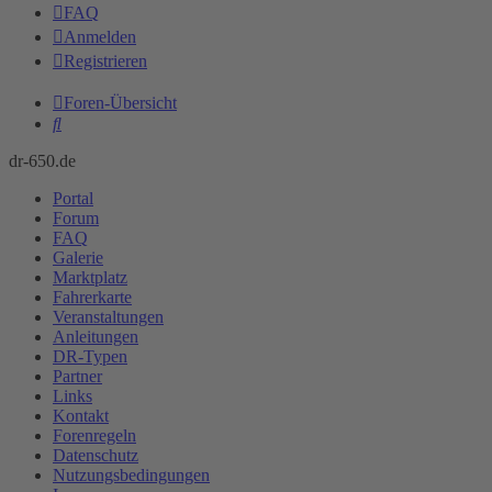
FAQ
Anmelden
Registrieren
Foren-Übersicht
Suche
dr-650.de
Portal
Forum
FAQ
Galerie
Marktplatz
Fahrerkarte
Veranstaltungen
Anleitungen
DR-Typen
Partner
Links
Kontakt
Forenregeln
Datenschutz
Nutzungsbedingungen