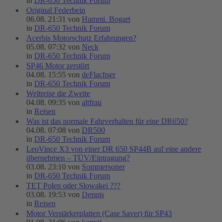
in
DR-650 Technik Forum
Original Federbein
06.08. 21:31 von
Hammi. Bogart
in
DR-650 Technik Forum
Acerbis Motorschutz Erfahrungen?
05.08. 07:32 von
Neck
in
DR-650 Technik Forum
SP46 Motor zerstört
04.08. 15:55 von
deFlachser
in
DR-650 Technik Forum
Weltreise die Zweite
04.08. 09:35 von
altfrau
in
Reisen
Was ist das normale Fahrverhalten für eine DR650?
04.08. 07:08 von
DR500
in
DR-650 Technik Forum
LeoVince X3 von einer DR 650 SP44B auf eine andere
übernehmen – TÜV/Eintragung?
03.08. 23:10 von
Sommersoner
in
DR-650 Technik Forum
TET Polen oder Slowakei ???
03.08. 19:53 von
Dennis
in
Reisen
Motor Verstärkerplatten (Case Saver) für SP43