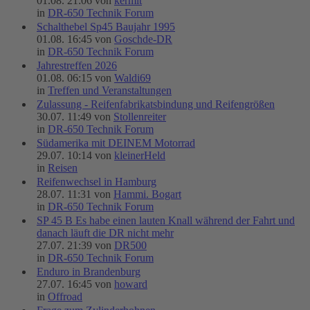
01.08. 21:06 von
kermit
in
DR-650 Technik Forum
Schalthebel Sp45 Baujahr 1995
01.08. 16:45 von
Goschde-DR
in
DR-650 Technik Forum
Jahrestreffen 2026
01.08. 06:15 von
Waldi69
in
Treffen und Veranstaltungen
Zulassung - Reifenfabrikatsbindung und Reifengrößen
30.07. 11:49 von
Stollenreiter
in
DR-650 Technik Forum
Südamerika mit DEINEM Motorrad
29.07. 10:14 von
kleinerHeld
in
Reisen
Reifenwechsel in Hamburg
28.07. 11:31 von
Hammi. Bogart
in
DR-650 Technik Forum
SP 45 B Es habe einen lauten Knall während der Fahrt und
danach läuft die DR nicht mehr
27.07. 21:39 von
DR500
in
DR-650 Technik Forum
Enduro in Brandenburg
27.07. 16:45 von
howard
in
Offroad