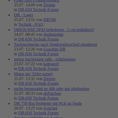
Frage zum Zylinderhohnen
25.07. 14:09 von
Dennis
in
DR-650 Technik Forum
DR - Lager
25.07. 13:51 von
DR500
in
Technik - FAQ
DR650 RSE SP43 tieferlegen - 3 cm realistisch?
24.07. 08:45 von
Stollenreiter
in
DR-650 Technik Forum
Tachoschnecke nach Vorderradwechsel montieren
23.07. 12:26 von
Goschde-DR
in
DR-650 Technik Forum
motoz tractionator rallz - erfahrungen
23.07. 07:22 von
kallegerd
in
DR-650 Technik Forum
Motor der 350er seziert
21.07. 13:31 von
Dennis
in
DR-650 Technik Forum
suche bremssattel sp 44b oder nur gleitbolzen
21.07. 06:33 von
deFlachser
in
DR-650 Technik Forum
DR 750 Big Probleme mit Pick up Spule
20.07. 13:25 von
Aynchel
in
DR-650 Technik Forum