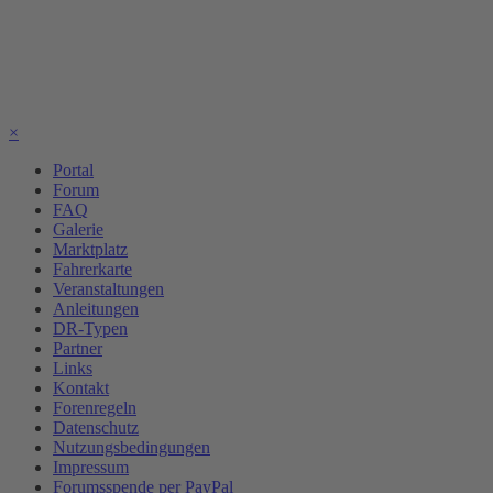
×
Portal
Forum
FAQ
Galerie
Marktplatz
Fahrerkarte
Veranstaltungen
Anleitungen
DR-Typen
Partner
Links
Kontakt
Forenregeln
Datenschutz
Nutzungsbedingungen
Impressum
Forumsspende per PayPal