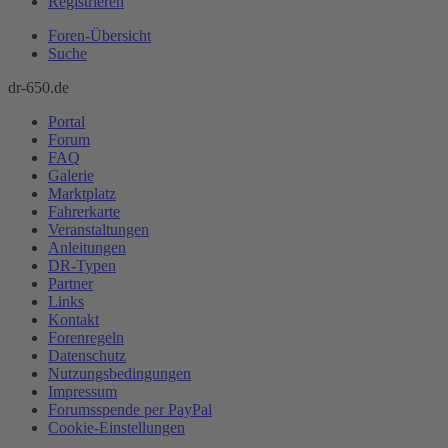
Registrieren
Foren-Übersicht
Suche
dr-650.de
Portal
Forum
FAQ
Galerie
Marktplatz
Fahrerkarte
Veranstaltungen
Anleitungen
DR-Typen
Partner
Links
Kontakt
Forenregeln
Datenschutz
Nutzungsbedingungen
Impressum
Forumsspende per PayPal
Cookie-Einstellungen