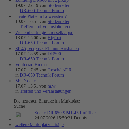
Zündung DR600 mit 2 pikup
19.07. 22:19 von
Stollenreiter
in
DR-600 Technik Forum
Heute Platte in Löwenstein?
19.07. 16:51 von
Stollenreiter
in
Treffen und Veranstaltungen
Wellendichtringe Drosselklappe
18.07. 15:00 von
Bigfoot
in
DR-650 Technik Forum
SP 45, Vergaser Ein und Ausbauen
17.07. 18:59 von
DR500
in
DR-650 Technik Forum
Vorderrad Bremse
17.07. 17:45 von
Goschde-DR
in
DR-650 Technik Forum
MC Nocke
17.07. 13:51 von
m.w.
in
Treffen und Veranstaltungen
Die neuesten Einträge im Marktplatz
Suche
Suche DR 650 SP41-45 Luftfilter
24.07.2026 15:59:21 Dennis
weitere Marktplatzeinträge