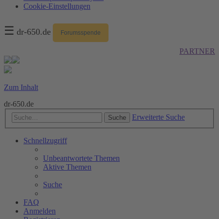
Cookie-Einstellungen
☰
dr-650.de
Forumsspende
PARTNER
Zum Inhalt
dr-650.de
Erweiterte Suche
Suche
Schnellzugriff
Unbeantwortete Themen
Aktive Themen
Suche
FAQ
Anmelden