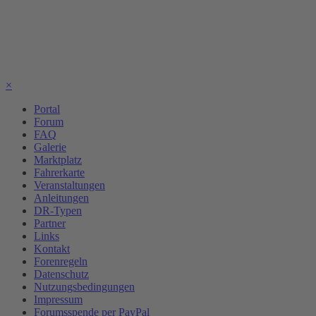
×
Portal
Forum
FAQ
Galerie
Marktplatz
Fahrerkarte
Veranstaltungen
Anleitungen
DR-Typen
Partner
Links
Kontakt
Forenregeln
Datenschutz
Nutzungsbedingungen
Impressum
Forumsspende per PayPal