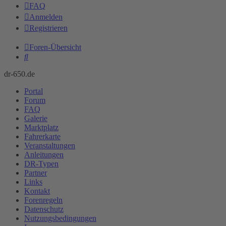
FAQ
Anmelden
Registrieren
Foren-Übersicht
Suche
dr-650.de
Portal
Forum
FAQ
Galerie
Marktplatz
Fahrerkarte
Veranstaltungen
Anleitungen
DR-Typen
Partner
Links
Kontakt
Forenregeln
Datenschutz
Nutzungsbedingungen