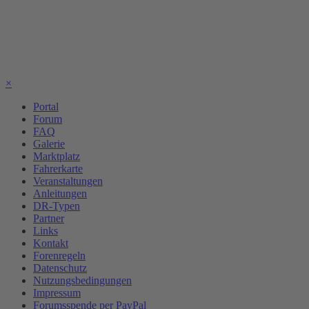
×
Portal
Forum
FAQ
Galerie
Marktplatz
Fahrerkarte
Veranstaltungen
Anleitungen
DR-Typen
Partner
Links
Kontakt
Forenregeln
Datenschutz
Nutzungsbedingungen
Impressum
Forumsspende per PayPal