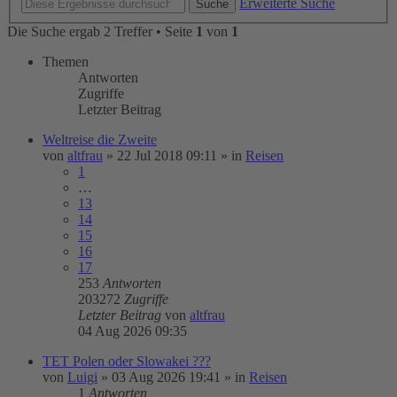
Erweiterte Suche
Suche
Die Suche ergab 2 Treffer • Seite
1
von
1
Themen
Antworten
Zugriffe
Letzter Beitrag
Weltreise die Zweite
von
altfrau
»
22 Jul 2018 09:11
» in
Reisen
1
…
13
14
15
16
17
253
Antworten
203272
Zugriffe
Letzter Beitrag
von
altfrau
04 Aug 2026 09:35
TET Polen oder Slowakei ???
von
Luigi
»
03 Aug 2026 19:41
» in
Reisen
1
Antworten