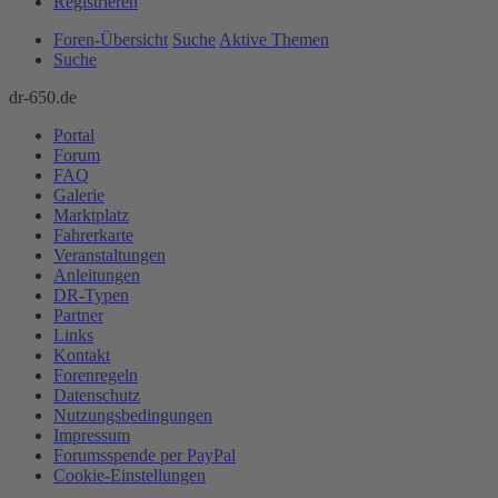
Registrieren
Foren-Übersicht
Suche
Aktive Themen
Suche
dr-650.de
Portal
Forum
FAQ
Galerie
Marktplatz
Fahrerkarte
Veranstaltungen
Anleitungen
DR-Typen
Partner
Links
Kontakt
Forenregeln
Datenschutz
Nutzungsbedingungen
Impressum
Forumsspende per PayPal
Cookie-Einstellungen