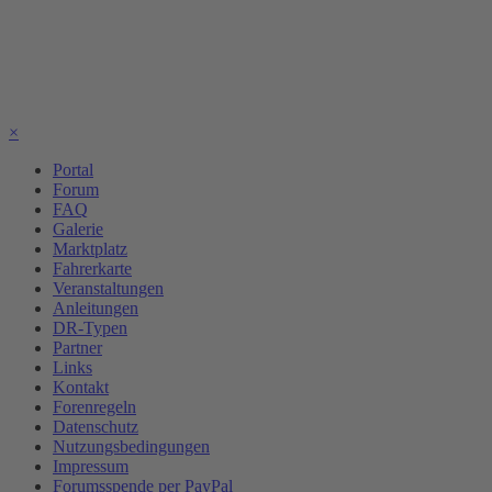
×
Portal
Forum
FAQ
Galerie
Marktplatz
Fahrerkarte
Veranstaltungen
Anleitungen
DR-Typen
Partner
Links
Kontakt
Forenregeln
Datenschutz
Nutzungsbedingungen
Impressum
Forumsspende per PayPal