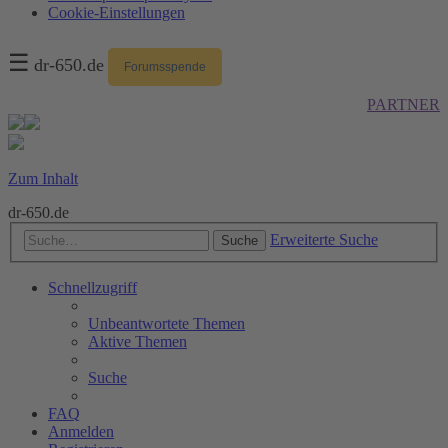
Cookie-Einstellungen
☰
dr-650.de
Forumsspende
PARTNER
Zum Inhalt
dr-650.de
Erweiterte Suche
Suche
Schnellzugriff
Unbeantwortete Themen
Aktive Themen
Suche
FAQ
Anmelden