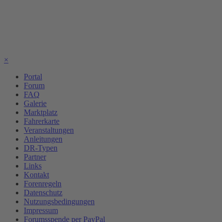
×
Portal
Forum
FAQ
Galerie
Marktplatz
Fahrerkarte
Veranstaltungen
Anleitungen
DR-Typen
Partner
Links
Kontakt
Forenregeln
Datenschutz
Nutzungsbedingungen
Impressum
Forumsspende per PayPal