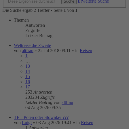
Erweiterte Suche
Suche
Die Suche ergab 2 Treffer • Seite
1
von
1
Themen
Antworten
Zugriffe
Letzter Beitrag
Weltreise die Zweite
von
altfrau
»
22 Jul 2018 09:11
» in
Reisen
1
…
13
14
15
16
17
253
Antworten
203234
Zugriffe
Letzter Beitrag
von
altfrau
04 Aug 2026 09:35
TET Polen oder Slowakei ???
von
Luigi
»
03 Aug 2026 19:41
» in
Reisen
1
Antworten