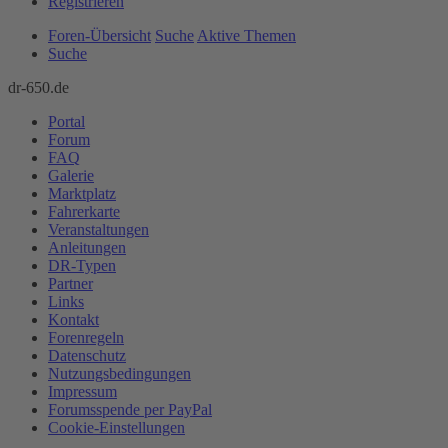
Registrieren
Foren-Übersicht
Suche
Aktive Themen
Suche
dr-650.de
Portal
Forum
FAQ
Galerie
Marktplatz
Fahrerkarte
Veranstaltungen
Anleitungen
DR-Typen
Partner
Links
Kontakt
Forenregeln
Datenschutz
Nutzungsbedingungen
Impressum
Forumsspende per PayPal
Cookie-Einstellungen