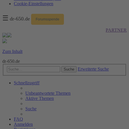
Cookie-Einstellungen
☰
dr-650.de
Forumsspende
PARTNER
Zum Inhalt
dr-650.de
Erweiterte Suche
Suche
Schnellzugriff
Unbeantwortete Themen
Aktive Themen
Suche
FAQ
Anmelden