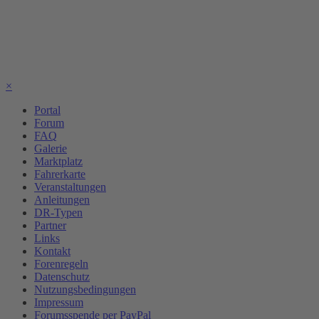
×
Portal
Forum
FAQ
Galerie
Marktplatz
Fahrerkarte
Veranstaltungen
Anleitungen
DR-Typen
Partner
Links
Kontakt
Forenregeln
Datenschutz
Nutzungsbedingungen
Impressum
Forumsspende per PayPal