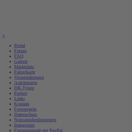
×
Portal
Forum
FAQ
Galerie
Marktplatz
Fahrerkarte
Veranstaltungen
Anleitungen
DR-Typen
Partner
Links
Kontakt
Forenregeln
Datenschutz
Nutzungsbedingungen
Impressum
Forumsspende per PayPal