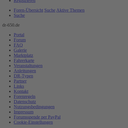
Registrieren
Foren-Übersicht
Suche
Aktive Themen
Suche
dr-650.de
Portal
Forum
FAQ
Galerie
Marktplatz
Fahrerkarte
Veranstaltungen
Anleitungen
DR-Typen
Partner
Links
Kontakt
Forenregeln
Datenschutz
Nutzungsbedingungen
Impressum
Forumsspende per PayPal
Cookie-Einstellungen