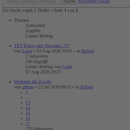
Erweiterte Suche
Suche
Die Suche ergab 2 Treffer • Seite
1
von
1
Themen
Antworten
Zugriffe
Letzter Beitrag
TET Polen oder Slowakei ???
von
Luigi
»
03 Aug 2026 19:41
» in
Reisen
2
Antworten
100
Zugriffe
Letzter Beitrag
von
Luigi
07 Aug 2026 19:37
Weltreise die Zweite
von
altfrau
»
22 Jul 2018 09:11
» in
Reisen
1
…
13
14
15
16
17
253
Antworten