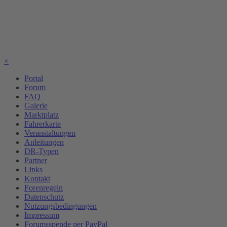
×
Portal
Forum
FAQ
Galerie
Marktplatz
Fahrerkarte
Veranstaltungen
Anleitungen
DR-Typen
Partner
Links
Kontakt
Forenregeln
Datenschutz
Nutzungsbedingungen
Impressum
Forumsspende per PayPal