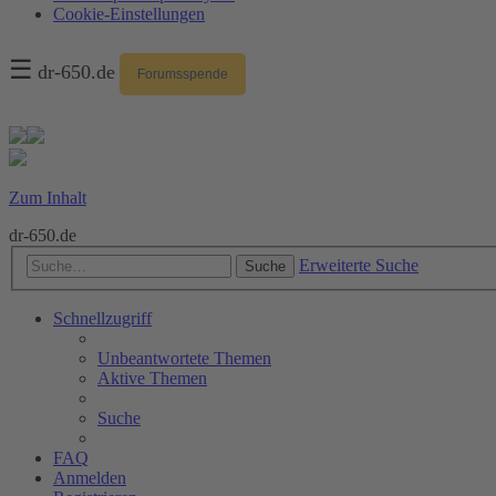
Cookie-Einstellungen
☰
dr-650.de
Forumsspende
Zum Inhalt
dr-650.de
Erweiterte Suche
Suche
Schnellzugriff
Unbeantwortete Themen
Aktive Themen
Suche
FAQ
Anmelden