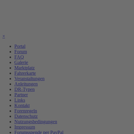
×
Portal
Forum
FAQ
Galerie
Marktplatz
Fahrerkarte
Veranstaltungen
Anleitungen
DR-Typen
Partner
Links
Kontakt
Forenregeln
Datenschutz
Nutzungsbedingungen
Impressum
Forumsspende per PayPal