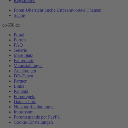
Registrieren
Foren-Übersicht
Suche
Unbeantwortete Themen
Suche
dr-650.de
Portal
Forum
FAQ
Galerie
Marktplatz
Fahrerkarte
Veranstaltungen
Anleitungen
DR-Typen
Partner
Links
Kontakt
Forenregeln
Datenschutz
Nutzungsbedingungen
Impressum
Forumsspende per PayPal
Cookie-Einstellungen