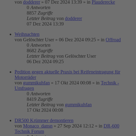
von
dodderer
»
07 Dez 2024 13:39
» in
Plauderecke
0
Antworten
8857
Zugriffe
Letzter Beitrag
von
dodderer
07 Dez 2024 13:39
Weihnachten
von
Gelöschter User
»
06 Dez 2024 09:25
» in
Offroad
0
Antworten
8682
Zugriffe
Letzter Beitrag
von
Gelöschter User
06 Dez 2024 09:25
Pedition gegen aktuelle Praxis bei Reifeneintragung für
Motorräder
von
gummikuhfan
»
17 Okt 2024 00:08
» in
Technik -
Umfragen
0
Antworten
8419
Zugriffe
Letzter Beitrag
von
gummikuhfan
17 Okt 2024 00:08
DR500 Krümmer demontieren
von
Monaco_dansn
»
27 Sep 2024 12:12
» in
DR-600
Technik Forum