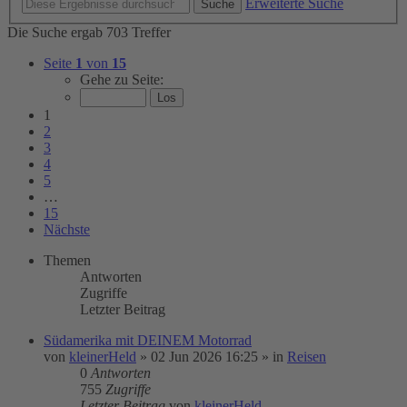
Erweiterte Suche
Suche
Die Suche ergab 703 Treffer
Seite
1
von
15
Gehe zu Seite:
1
2
3
4
5
…
15
Nächste
Themen
Antworten
Zugriffe
Letzter Beitrag
Südamerika mit DEINEM Motorrad
von
kleinerHeld
»
02 Jun 2026 16:25
» in
Reisen
0
Antworten
755
Zugriffe
Letzter Beitrag
von
kleinerHeld