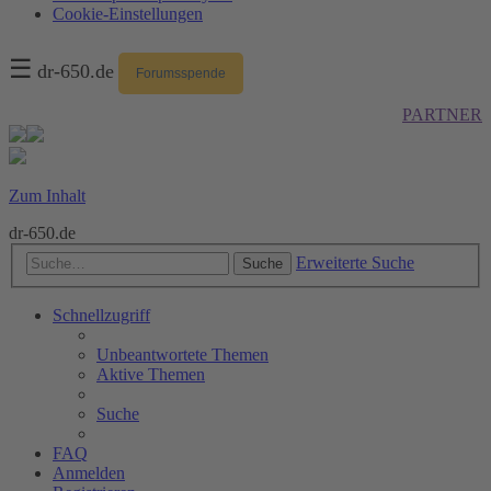
Cookie-Einstellungen
☰
dr-650.de
Forumsspende
PARTNER
Zum Inhalt
dr-650.de
Erweiterte Suche
Suche
Schnellzugriff
Unbeantwortete Themen
Aktive Themen
Suche
FAQ
Anmelden