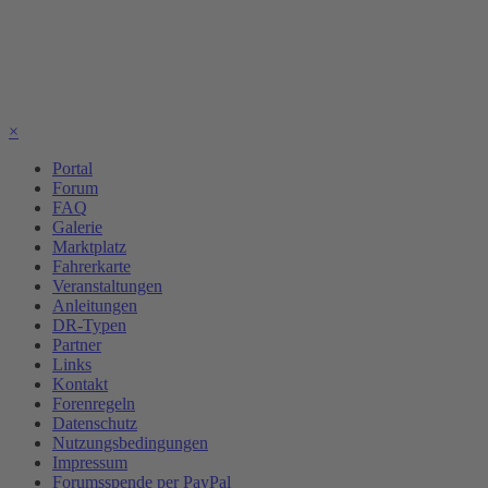
×
Portal
Forum
FAQ
Galerie
Marktplatz
Fahrerkarte
Veranstaltungen
Anleitungen
DR-Typen
Partner
Links
Kontakt
Forenregeln
Datenschutz
Nutzungsbedingungen
Impressum
Forumsspende per PayPal