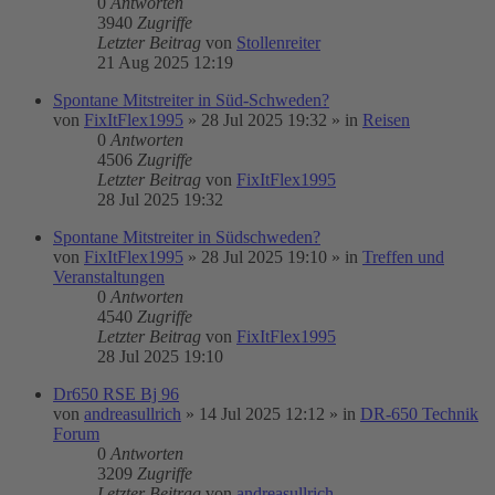
0
Antworten
3940
Zugriffe
Letzter Beitrag
von
Stollenreiter
21 Aug 2025 12:19
Spontane Mitstreiter in Süd-Schweden?
von
FixItFlex1995
»
28 Jul 2025 19:32
» in
Reisen
0
Antworten
4506
Zugriffe
Letzter Beitrag
von
FixItFlex1995
28 Jul 2025 19:32
Spontane Mitstreiter in Südschweden?
von
FixItFlex1995
»
28 Jul 2025 19:10
» in
Treffen und
Veranstaltungen
0
Antworten
4540
Zugriffe
Letzter Beitrag
von
FixItFlex1995
28 Jul 2025 19:10
Dr650 RSE Bj 96
von
andreasullrich
»
14 Jul 2025 12:12
» in
DR-650 Technik
Forum
0
Antworten
3209
Zugriffe
Letzter Beitrag
von
andreasullrich