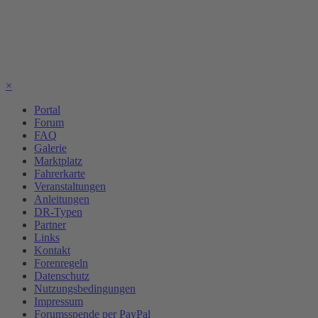
×
Portal
Forum
FAQ
Galerie
Marktplatz
Fahrerkarte
Veranstaltungen
Anleitungen
DR-Typen
Partner
Links
Kontakt
Forenregeln
Datenschutz
Nutzungsbedingungen
Impressum
Forumsspende per PayPal