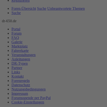
Registrieren
Foren-Übersicht
Suche
Unbeantwortete Themen
Suche
dr-650.de
Portal
Forum
FAQ
Galerie
Marktplatz
Fahrerkarte
Veranstaltungen
Anleitungen
DR-Typen
Partner
Links
Kontakt
Forenregeln
Datenschutz
Nutzungsbedingungen
Impressum
Forumsspende per PayPal
Cookie-Einstellungen