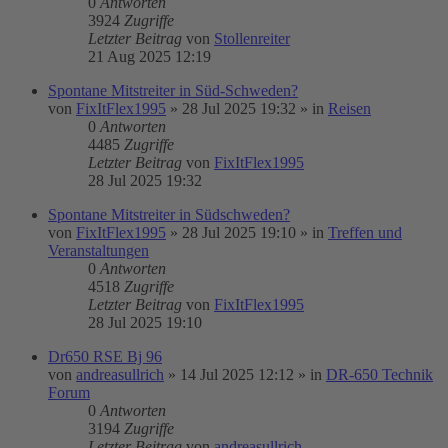
0
Antworten
3924
Zugriffe
Letzter Beitrag
von
Stollenreiter
21 Aug 2025 12:19
Spontane Mitstreiter in Süd-Schweden?
von
FixItFlex1995
»
28 Jul 2025 19:32
» in
Reisen
0
Antworten
4485
Zugriffe
Letzter Beitrag
von
FixItFlex1995
28 Jul 2025 19:32
Spontane Mitstreiter in Südschweden?
von
FixItFlex1995
»
28 Jul 2025 19:10
» in
Treffen und
Veranstaltungen
0
Antworten
4518
Zugriffe
Letzter Beitrag
von
FixItFlex1995
28 Jul 2025 19:10
Dr650 RSE Bj 96
von
andreasullrich
»
14 Jul 2025 12:12
» in
DR-650 Technik
Forum
0
Antworten
3194
Zugriffe
Letzter Beitrag
von
andreasullrich