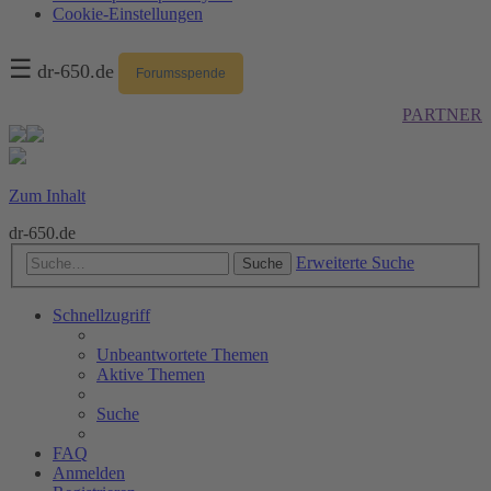
Cookie-Einstellungen
☰
dr-650.de
Forumsspende
PARTNER
Zum Inhalt
dr-650.de
Erweiterte Suche
Suche
Schnellzugriff
Unbeantwortete Themen
Aktive Themen
Suche
FAQ
Anmelden