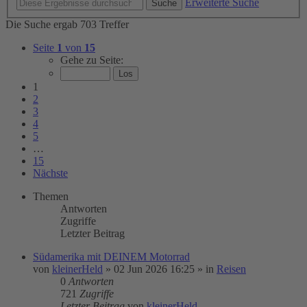
Erweiterte Suche
Suche
Die Suche ergab 703 Treffer
Seite
1
von
15
Gehe zu Seite:
1
2
3
4
5
…
15
Nächste
Themen
Antworten
Zugriffe
Letzter Beitrag
Südamerika mit DEINEM Motorrad
von
kleinerHeld
»
02 Jun 2026 16:25
» in
Reisen
0
Antworten
721
Zugriffe
Letzter Beitrag
von
kleinerHeld