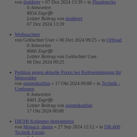
von
dodderer
»
07 Dez 2024 13:39
» in
Plauderecke
0
Antworten
8834
Zugriffe
Letzter Beitrag
von
dodderer
07 Dez 2024 13:39
Weihnachten
von
Gelöschter User
»
06 Dez 2024 09:25
» in
Offroad
0
Antworten
8666
Zugriffe
Letzter Beitrag
von
Gelöschter User
06 Dez 2024 09:25
Pedition gegen aktuelle Praxis bei Reifeneintragung für
Motorräder
von
gummikuhfan
»
17 Okt 2024 00:08
» in
Technik -
Umfragen
0
Antworten
8401
Zugriffe
Letzter Beitrag
von
gummikuhfan
17 Okt 2024 00:08
DR500 Krümmer demontieren
von
Monaco_dansn
»
27 Sep 2024 12:12
» in
DR-600
Technik Forum