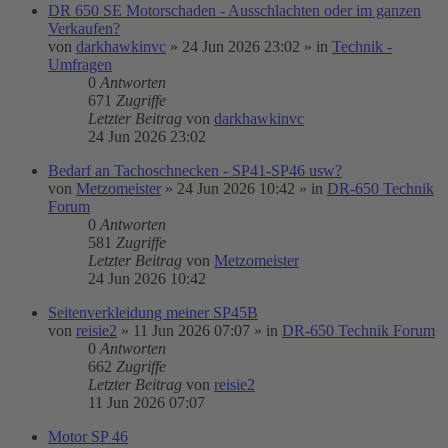
DR 650 SE Motorschaden - Ausschlachten oder im ganzen
Verkaufen?
von
darkhawkinvc
»
24 Jun 2026 23:02
» in
Technik -
Umfragen
0
Antworten
671
Zugriffe
Letzter Beitrag
von
darkhawkinvc
24 Jun 2026 23:02
Bedarf an Tachoschnecken - SP41-SP46 usw?
von
Metzomeister
»
24 Jun 2026 10:42
» in
DR-650 Technik
Forum
0
Antworten
581
Zugriffe
Letzter Beitrag
von
Metzomeister
24 Jun 2026 10:42
Seitenverkleidung meiner SP45B
von
reisie2
»
11 Jun 2026 07:07
» in
DR-650 Technik Forum
0
Antworten
662
Zugriffe
Letzter Beitrag
von
reisie2
11 Jun 2026 07:07
Motor SP 46