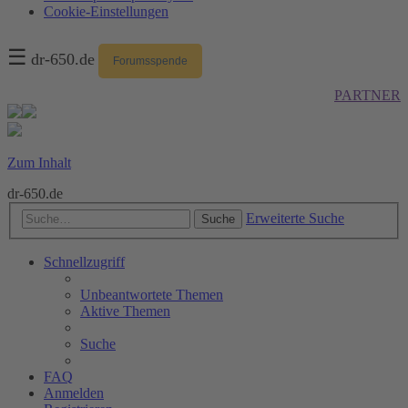
Cookie-Einstellungen
☰
dr-650.de
Forumsspende
PARTNER
Zum Inhalt
dr-650.de
Erweiterte Suche
Suche
Schnellzugriff
Unbeantwortete Themen
Aktive Themen
Suche
FAQ
Anmelden