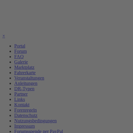
×
Portal
Forum
FAQ
Galerie
Marktplatz
Fahrerkarte
Veranstaltungen
Anleitungen
DR-Typen
Partner
Links
Kontakt
Forenregeln
Datenschutz
Nutzungsbedingungen
Impressum
Forumsspende per PayPal