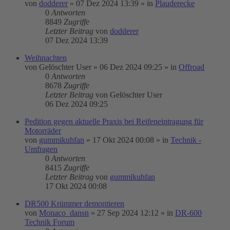
von
dodderer
»
07 Dez 2024 13:39
» in
Plauderecke
0
Antworten
8849
Zugriffe
Letzter Beitrag
von
dodderer
07 Dez 2024 13:39
Weihnachten
von
Gelöschter User
»
06 Dez 2024 09:25
» in
Offroad
0
Antworten
8678
Zugriffe
Letzter Beitrag
von
Gelöschter User
06 Dez 2024 09:25
Pedition gegen aktuelle Praxis bei Reifeneintragung für
Motorräder
von
gummikuhfan
»
17 Okt 2024 00:08
» in
Technik -
Umfragen
0
Antworten
8415
Zugriffe
Letzter Beitrag
von
gummikuhfan
17 Okt 2024 00:08
DR500 Krümmer demontieren
von
Monaco_dansn
»
27 Sep 2024 12:12
» in
DR-600
Technik Forum