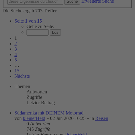
Erweiterte Suche
Suche
Die Suche ergab 703 Treffer
Seite
1
von
15
Gehe zu Seite:
1
2
3
4
5
…
15
Nächste
Themen
Antworten
Zugriffe
Letzter Beitrag
Südamerika mit DEINEM Motorrad
von
kleinerHeld
»
02 Jun 2026 16:25
» in
Reisen
0
Antworten
745
Zugriffe
Letzter Beitrag
von
kleinerHeld