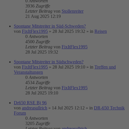
0
Antworten
3936
Zugriffe
Letzter Beitrag
von
Stollenreiter
21 Aug 2025 12:19
Spontane Mitstreiter in Süd-Schweden?
von
FixItFlex1995
»
28 Jul 2025 19:32
» in
Reisen
0
Antworten
4500
Zugriffe
Letzter Beitrag
von
FixItFlex1995
28 Jul 2025 19:32
Spontane Mitstreiter in Südschweden?
von
FixItFlex1995
»
28 Jul 2025 19:10
» in
Treffen und
Veranstaltungen
0
Antworten
4534
Zugriffe
Letzter Beitrag
von
FixItFlex1995
28 Jul 2025 19:10
Dr650 RSE Bj 96
von
andreasullrich
»
14 Jul 2025 12:12
» in
DR-650 Technik
Forum
0
Antworten
3205
Zugriffe
Letzter Beitrag
von
andreasullrich