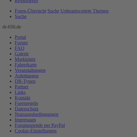
Registrieren
Foren-Übersicht
Suche
Unbeantwortete Themen
Suche
dr-650.de
Portal
Forum
FAQ
Galerie
Marktplatz
Fahrerkarte
Veranstaltungen
Anleitungen
DR-Typen
Partner
Links
Kontakt
Forenregeln
Datenschutz
Nutzungsbedingungen
Impressum
Forumsspende per PayPal
Cookie-Einstellungen