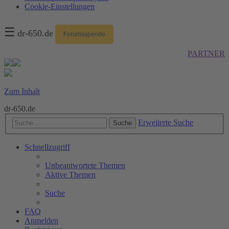
Cookie-Einstellungen
☰
dr-650.de
Forumsspende
PARTNER
Zum Inhalt
dr-650.de
Erweiterte Suche
Suche
Schnellzugriff
Unbeantwortete Themen
Aktive Themen
Suche
FAQ
Anmelden