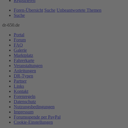
Registrieren
Foren-Übersicht
Suche
Unbeantwortete Themen
Suche
dr-650.de
Portal
Forum
FAQ
Galerie
Marktplatz
Fahrerkarte
Veranstaltungen
Anleitungen
DR-Typen
Partner
Links
Kontakt
Forenregeln
Datenschutz
Nutzungsbedingungen
Impressum
Forumsspende per PayPal
Cookie-Einstellungen