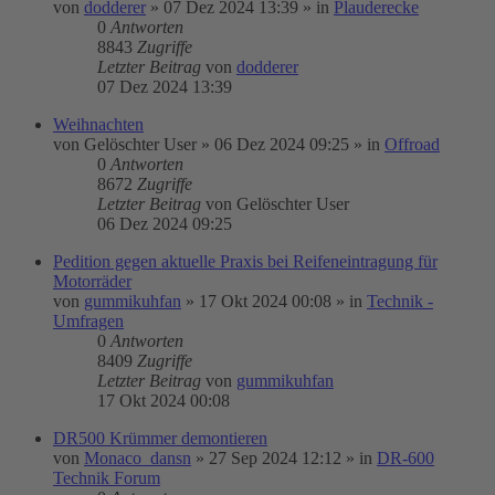
von
dodderer
»
07 Dez 2024 13:39
» in
Plauderecke
0
Antworten
8843
Zugriffe
Letzter Beitrag
von
dodderer
07 Dez 2024 13:39
Weihnachten
von
Gelöschter User
»
06 Dez 2024 09:25
» in
Offroad
0
Antworten
8672
Zugriffe
Letzter Beitrag
von
Gelöschter User
06 Dez 2024 09:25
Pedition gegen aktuelle Praxis bei Reifeneintragung für
Motorräder
von
gummikuhfan
»
17 Okt 2024 00:08
» in
Technik -
Umfragen
0
Antworten
8409
Zugriffe
Letzter Beitrag
von
gummikuhfan
17 Okt 2024 00:08
DR500 Krümmer demontieren
von
Monaco_dansn
»
27 Sep 2024 12:12
» in
DR-600
Technik Forum