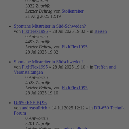
0
Antworten
3932
Zugriffe
Letzter Beitrag
von
Stollenreiter
21 Aug 2025 12:19
Spontane Mitstreiter in Süd-Schweden?
von
FixItFlex1995
»
28 Jul 2025 19:32
» in
Reisen
0
Antworten
4493
Zugriffe
Letzter Beitrag
von
FixItFlex1995
28 Jul 2025 19:32
Spontane Mitstreiter in Südschweden?
von
FixItFlex1995
»
28 Jul 2025 19:10
» in
Treffen und
Veranstaltungen
0
Antworten
4528
Zugriffe
Letzter Beitrag
von
FixItFlex1995
28 Jul 2025 19:10
Dr650 RSE Bj 96
von
andreasullrich
»
14 Jul 2025 12:12
» in
DR-650 Technik
Forum
0
Antworten
3201
Zugriffe
Letzter Beitrag
von
andreasullrich