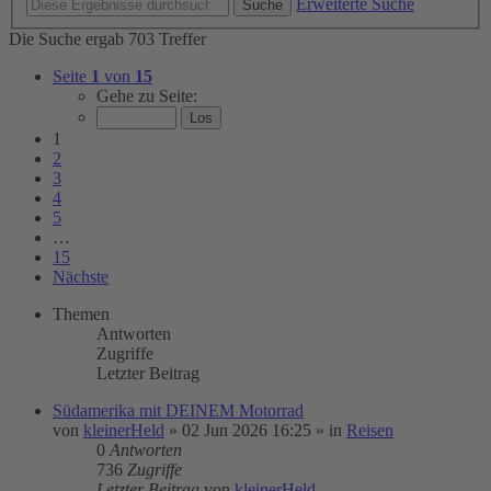
Erweiterte Suche
Suche
Die Suche ergab 703 Treffer
Seite
1
von
15
Gehe zu Seite:
1
2
3
4
5
…
15
Nächste
Themen
Antworten
Zugriffe
Letzter Beitrag
Südamerika mit DEINEM Motorrad
von
kleinerHeld
»
02 Jun 2026 16:25
» in
Reisen
0
Antworten
736
Zugriffe
Letzter Beitrag
von
kleinerHeld