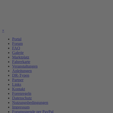
×
Portal
Forum
FAQ
Galerie
Marktplatz
Fahrerkarte
Veranstaltungen
Anleitungen
DR-Typen
Partner
Links
Kontakt
Forenregeln
Datenschutz
Nutzungsbedingungen
Impressum
Forumsspende per PayPal