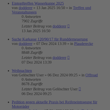
Eintopftreffen Wasserkuppe 2025
von
dodderer
»
13 Jan 2025 16:50
» in
Treffen und
Veranstaltungen
0
Antworten
7902
Zugriffe
Letzter Beitrag
von
dodderer
13 Jan 2025 16:50
Suche Karkasse 120/90/17 für Rundderneuerung
von
dodderer
»
07 Dez 2024 13:39
» in
Plauderecke
0
Antworten
8848
Zugriffe
Letzter Beitrag
von
dodderer
07 Dez 2024 13:39
Weihnachten
von
Gelöschter User
»
06 Dez 2024 09:25
» in
Offroad
0
Antworten
8678
Zugriffe
Letzter Beitrag
von
Gelöschter User
06 Dez 2024 09:25
Pedition gegen aktuelle Praxis bei Reifeneintragung für
Motorräder