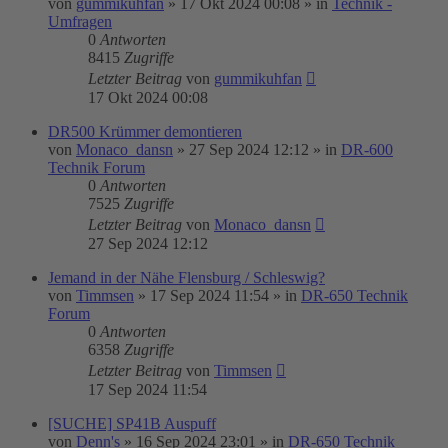
von
gummikuhfan
»
17 Okt 2024 00:08
» in
Technik -
Umfragen
0
Antworten
8415
Zugriffe
Letzter Beitrag
von
gummikuhfan
17 Okt 2024 00:08
DR500 Krümmer demontieren
von
Monaco_dansn
»
27 Sep 2024 12:12
» in
DR-600
Technik Forum
0
Antworten
7525
Zugriffe
Letzter Beitrag
von
Monaco_dansn
27 Sep 2024 12:12
Jemand in der Nähe Flensburg / Schleswig?
von
Timmsen
»
17 Sep 2024 11:54
» in
DR-650 Technik
Forum
0
Antworten
6358
Zugriffe
Letzter Beitrag
von
Timmsen
17 Sep 2024 11:54
[SUCHE] SP41B Auspuff
von
Denn's
»
16 Sep 2024 23:01
» in
DR-650 Technik