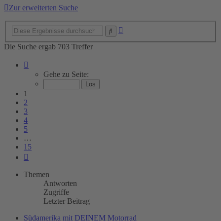
Zur erweiterten Suche
Erweiterte
Suche
Suche
Die Suche ergab 703 Treffer
Seite
1
Gehe zu Seite:
von
15
1
2
3
4
5
…
15
Nächste
Themen
Antworten
Zugriffe
Letzter Beitrag
Südamerika mit DEINEM Motorrad