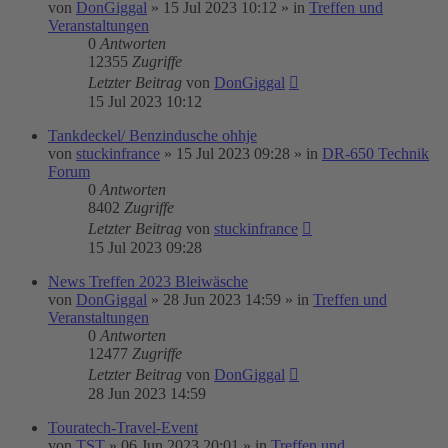
von
DonGiggal
»
15 Jul 2023 10:12
» in
Treffen und
Veranstaltungen
0
Antworten
12355
Zugriffe
Letzter Beitrag
von
DonGiggal
15 Jul 2023 10:12
Tankdeckel/ Benzindusche ohhje
von
stuckinfrance
»
15 Jul 2023 09:28
» in
DR-650 Technik
Forum
0
Antworten
8402
Zugriffe
Letzter Beitrag
von
stuckinfrance
15 Jul 2023 09:28
News Treffen 2023 Bleiwäsche
von
DonGiggal
»
28 Jun 2023 14:59
» in
Treffen und
Veranstaltungen
0
Antworten
12477
Zugriffe
Letzter Beitrag
von
DonGiggal
28 Jun 2023 14:59
Touratech-Travel-Event
von
TST
»
06 Jun 2023 20:01
» in
Treffen und