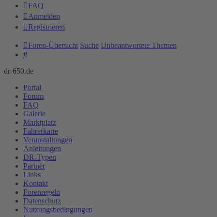
FAQ
Anmelden
Registrieren
Foren-Übersicht
Suche
Unbeantwortete Themen
Suche
dr-650.de
Portal
Forum
FAQ
Galerie
Marktplatz
Fahrerkarte
Veranstaltungen
Anleitungen
DR-Typen
Partner
Links
Kontakt
Forenregeln
Datenschutz
Nutzungsbedingungen