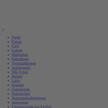
×
Portal
Forum
FAQ
Galerie
Marktplatz
Fahrerkarte
Veranstaltungen
Anleitungen
DR-Typen
Partner
Links
Kontakt
Forenregeln
Datenschutz
Nutzungsbedingungen
Impressum
Forumsspende per PayPal