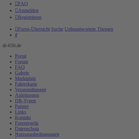
FAQ
Anmelden
Registrieren
Foren-Übersicht
Suche
Unbeantwortete Themen
Suche
dr-650.de
Portal
Forum
FAQ
Galerie
Marktplatz
Fahrerkarte
Veranstaltungen
Anleitungen
DR-Typen
Partner
Links
Kontakt
Forenregeln
Datenschutz
Nutzungsbedingungen