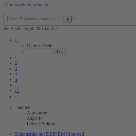
Zur erweiterten Suche
Erweiterte
Suche
Suche
Die Suche ergab 703 Treffer
Seite
1
Gehe zu Seite:
von
15
1
2
3
4
5
…
15
Nächste
Themen
Antworten
Zugriffe
Letzter Beitrag
Südamerika mit DEINEM Motorrad