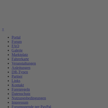
×
Portal
Forum
FAQ
Galerie
Marktplatz
Fahrerkarte
Veranstaltungen
Anleitungen
DR-Typen
Partner
Links
Kontakt
Forenregeln
Datenschutz
Nutzungsbedingungen
Impressum
Forumsspende per PayPal