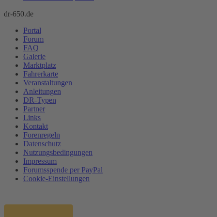
dr-650.de
Portal
Forum
FAQ
Galerie
Marktplatz
Fahrerkarte
Veranstaltungen
Anleitungen
DR-Typen
Partner
Links
Kontakt
Forenregeln
Datenschutz
Nutzungsbedingungen
Impressum
Forumsspende per PayPal
Cookie-Einstellungen