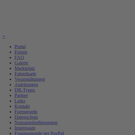
×
Portal
Forum
FAQ
Galerie
Marktplatz
Fahrerkarte
Veranstaltungen
Anleitungen
DR-Typen
Partner
Links
Kontakt
Forenregeln
Datenschutz
Nutzungsbedingungen
Impressum
Forumsspende per PayPal