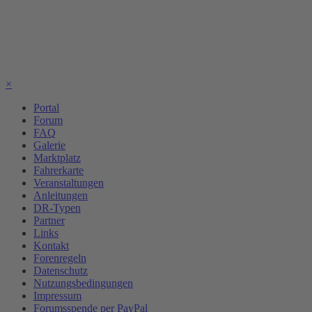
×
Portal
Forum
FAQ
Galerie
Marktplatz
Fahrerkarte
Veranstaltungen
Anleitungen
DR-Typen
Partner
Links
Kontakt
Forenregeln
Datenschutz
Nutzungsbedingungen
Impressum
Forumsspende per PayPal