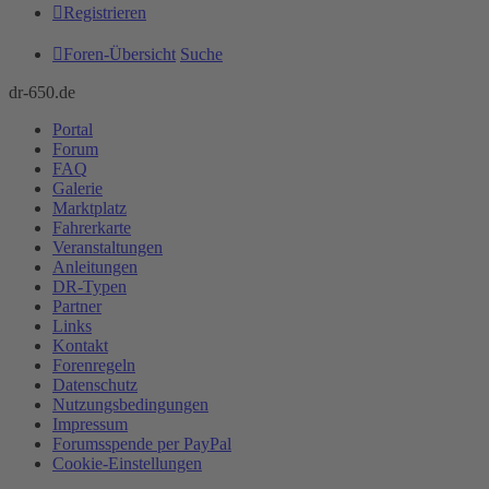
Registrieren
Foren-Übersicht
Suche
dr-650.de
Portal
Forum
FAQ
Galerie
Marktplatz
Fahrerkarte
Veranstaltungen
Anleitungen
DR-Typen
Partner
Links
Kontakt
Forenregeln
Datenschutz
Nutzungsbedingungen
Impressum
Forumsspende per PayPal
Cookie-Einstellungen