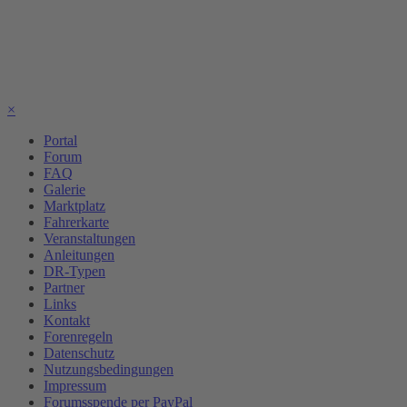
×
Portal
Forum
FAQ
Galerie
Marktplatz
Fahrerkarte
Veranstaltungen
Anleitungen
DR-Typen
Partner
Links
Kontakt
Forenregeln
Datenschutz
Nutzungsbedingungen
Impressum
Forumsspende per PayPal