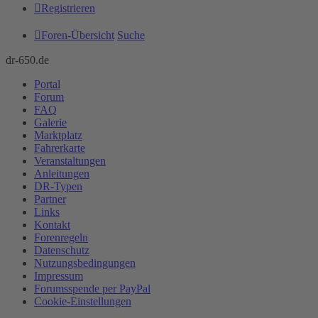
Registrieren
Foren-Übersicht
Suche
dr-650.de
Portal
Forum
FAQ
Galerie
Marktplatz
Fahrerkarte
Veranstaltungen
Anleitungen
DR-Typen
Partner
Links
Kontakt
Forenregeln
Datenschutz
Nutzungsbedingungen
Impressum
Forumsspende per PayPal
Cookie-Einstellungen