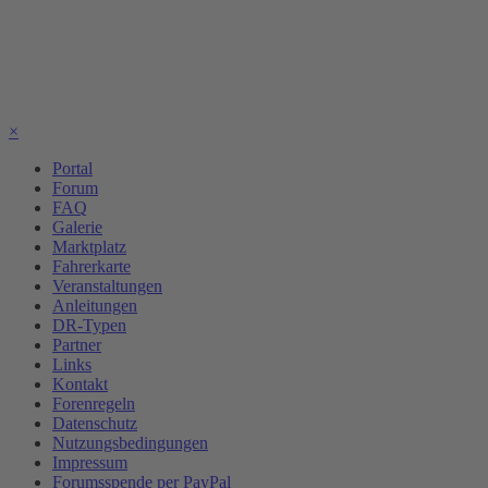
×
Portal
Forum
FAQ
Galerie
Marktplatz
Fahrerkarte
Veranstaltungen
Anleitungen
DR-Typen
Partner
Links
Kontakt
Forenregeln
Datenschutz
Nutzungsbedingungen
Impressum
Forumsspende per PayPal