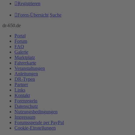
Registrieren
Foren-Übersicht
Suche
dr-650.de
Portal
Forum
FAQ
Galerie
Marktplatz
Fahrerkarte
Veranstaltungen
Anleitungen
DR-Typen
Partner
Links
Kontakt
Forenregeln
Datenschutz
Nutzungsbedingungen
Impressum
Forumsspende per PayPal
Cookie-Einstellungen