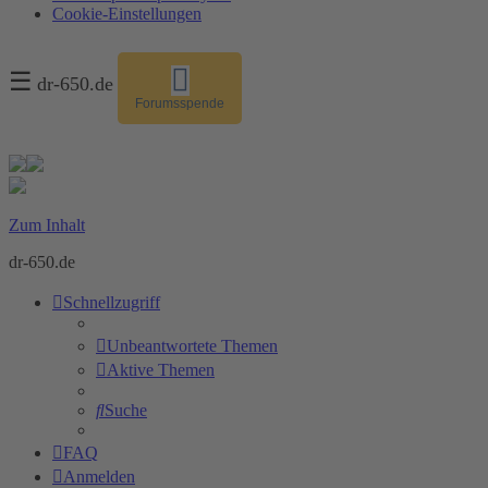
Cookie-Einstellungen
☰
dr-650.de
Forumsspende
Zum Inhalt
dr-650.de
Schnellzugriff
Unbeantwortete Themen
Aktive Themen
Suche
FAQ
Anmelden