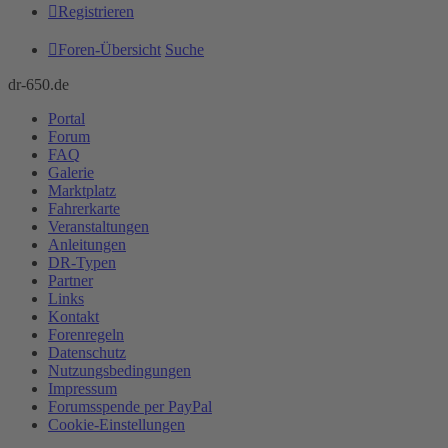
Registrieren
Foren-Übersicht
Suche
dr-650.de
Portal
Forum
FAQ
Galerie
Marktplatz
Fahrerkarte
Veranstaltungen
Anleitungen
DR-Typen
Partner
Links
Kontakt
Forenregeln
Datenschutz
Nutzungsbedingungen
Impressum
Forumsspende per PayPal
Cookie-Einstellungen