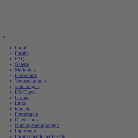
×
Portal
Forum
FAQ
Galerie
Marktplatz
Fahrerkarte
Veranstaltungen
Anleitungen
DR-Typen
Partner
Links
Kontakt
Forenregeln
Datenschutz
Nutzungsbedingungen
Impressum
Forumsspende per PayPal