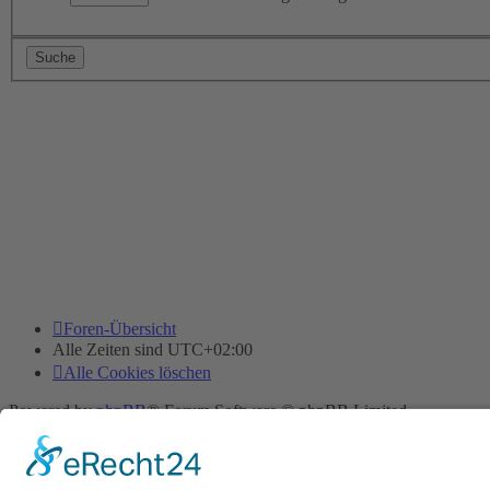
Foren-Übersicht
Alle Zeiten sind
UTC+02:00
Alle Cookies löschen
Powered by
phpBB
® Forum Software © phpBB Limited
Deutsche Übersetzung durch
phpBB.de
Cookie-Einstellungen
| Impressum
| Kontakt