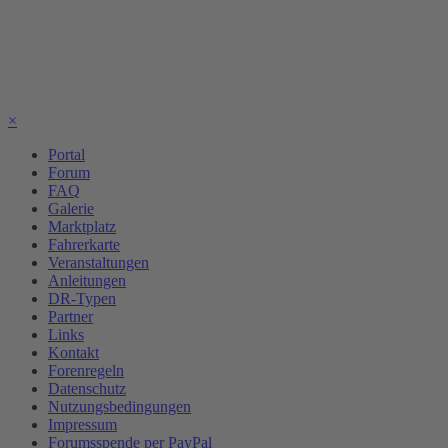
×
Portal
Forum
FAQ
Galerie
Marktplatz
Fahrerkarte
Veranstaltungen
Anleitungen
DR-Typen
Partner
Links
Kontakt
Forenregeln
Datenschutz
Nutzungsbedingungen
Impressum
Forumsspende per PayPal