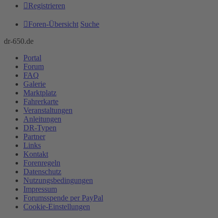
Registrieren
Foren-Übersicht
Suche
dr-650.de
Portal
Forum
FAQ
Galerie
Marktplatz
Fahrerkarte
Veranstaltungen
Anleitungen
DR-Typen
Partner
Links
Kontakt
Forenregeln
Datenschutz
Nutzungsbedingungen
Impressum
Forumsspende per PayPal
Cookie-Einstellungen