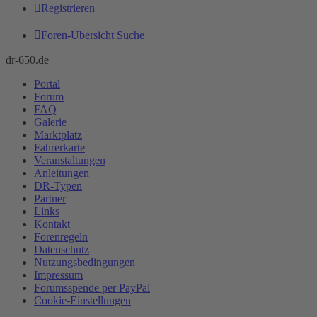
Registrieren
Foren-Übersicht
Suche
dr-650.de
Portal
Forum
FAQ
Galerie
Marktplatz
Fahrerkarte
Veranstaltungen
Anleitungen
DR-Typen
Partner
Links
Kontakt
Forenregeln
Datenschutz
Nutzungsbedingungen
Impressum
Forumsspende per PayPal
Cookie-Einstellungen