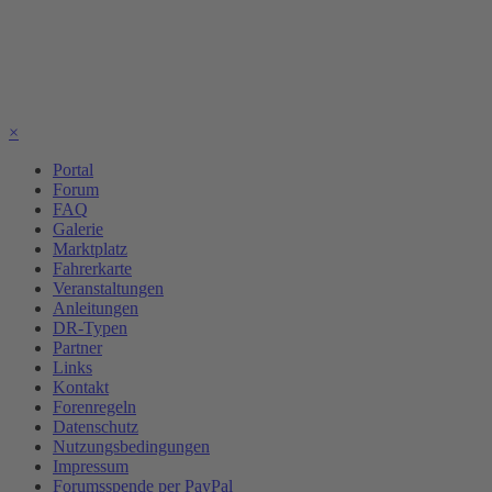
×
Portal
Forum
FAQ
Galerie
Marktplatz
Fahrerkarte
Veranstaltungen
Anleitungen
DR-Typen
Partner
Links
Kontakt
Forenregeln
Datenschutz
Nutzungsbedingungen
Impressum
Forumsspende per PayPal