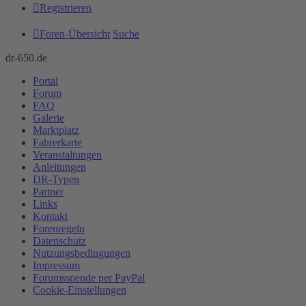
Registrieren
Foren-Übersicht
Suche
dr-650.de
Portal
Forum
FAQ
Galerie
Marktplatz
Fahrerkarte
Veranstaltungen
Anleitungen
DR-Typen
Partner
Links
Kontakt
Forenregeln
Datenschutz
Nutzungsbedingungen
Impressum
Forumsspende per PayPal
Cookie-Einstellungen