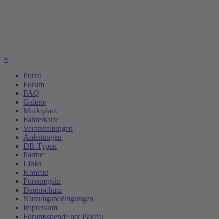
×
Portal
Forum
FAQ
Galerie
Marktplatz
Fahrerkarte
Veranstaltungen
Anleitungen
DR-Typen
Partner
Links
Kontakt
Forenregeln
Datenschutz
Nutzungsbedingungen
Impressum
Forumsspende per PayPal