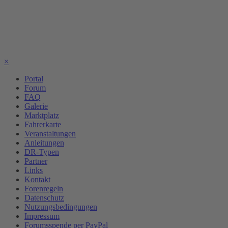
×
Portal
Forum
FAQ
Galerie
Marktplatz
Fahrerkarte
Veranstaltungen
Anleitungen
DR-Typen
Partner
Links
Kontakt
Forenregeln
Datenschutz
Nutzungsbedingungen
Impressum
Forumsspende per PayPal