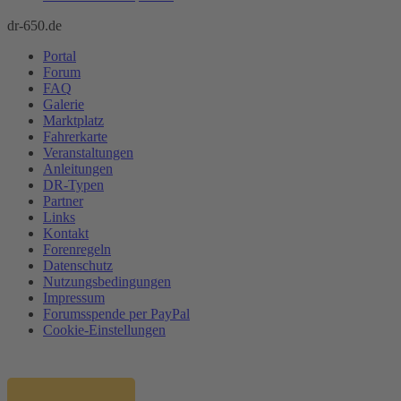
dr-650.de
Portal
Forum
FAQ
Galerie
Marktplatz
Fahrerkarte
Veranstaltungen
Anleitungen
DR-Typen
Partner
Links
Kontakt
Forenregeln
Datenschutz
Nutzungsbedingungen
Impressum
Forumsspende per PayPal
Cookie-Einstellungen