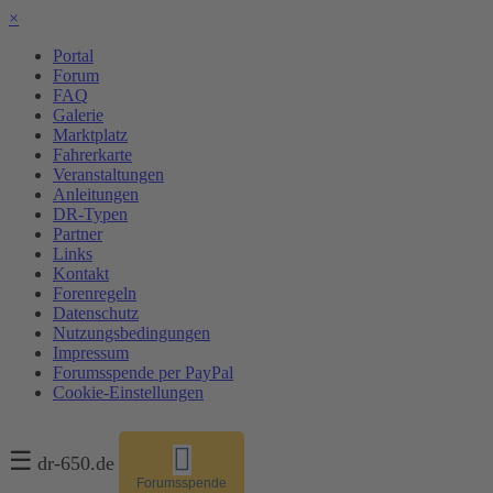
×
Portal
Forum
FAQ
Galerie
Marktplatz
Fahrerkarte
Veranstaltungen
Anleitungen
DR-Typen
Partner
Links
Kontakt
Forenregeln
Datenschutz
Nutzungsbedingungen
Impressum
Forumsspende per PayPal
Cookie-Einstellungen
☰
dr-650.de
Forumsspende