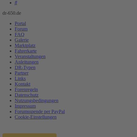
Suche
dr-650.de
Portal
Forum
FAQ
Galerie
Marktplatz
Fahrerkarte
Veranstaltungen
Anleitungen
DR-Typen
Partner
Links
Kontakt
Forenregeln
Datenschutz
Nutzungsbedingungen
Impressum
Forumsspende per PayPal
Cookie-Einstellungen