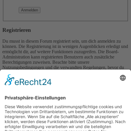
Registrieren
Du musst in diesem Forum registriert sein, um dich anmelden zu
können. Die Registrierung ist in wenigen Augenblicken erledigt und
ermöglicht dir, auf weitere Funktionen zuzugreifen. Die Board-
Administration kann registrierten Benutzern auch zusätzliche
Berechtigungen zuweisen. Beachte bitte unsere
Nutzungsbedingungen und die verwandten Regelungen, bevor du
dich registrierst. Bitte beachte auch die jeweiligen Forenregeln,
wenn du dich in diesem Board bewegst.
Nutzungsbedingungen
|
Datenschutzerklärung
Registrieren
Foren-Übersicht
Alle Zeiten sind
UTC+02:00
Alle Cookies löschen