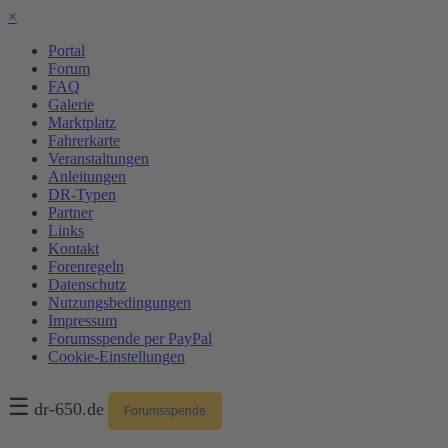
×
Portal
Forum
FAQ
Galerie
Marktplatz
Fahrerkarte
Veranstaltungen
Anleitungen
DR-Typen
Partner
Links
Kontakt
Forenregeln
Datenschutz
Nutzungsbedingungen
Impressum
Forumsspende per PayPal
Cookie-Einstellungen
☰
dr-650.de
Forumsspende