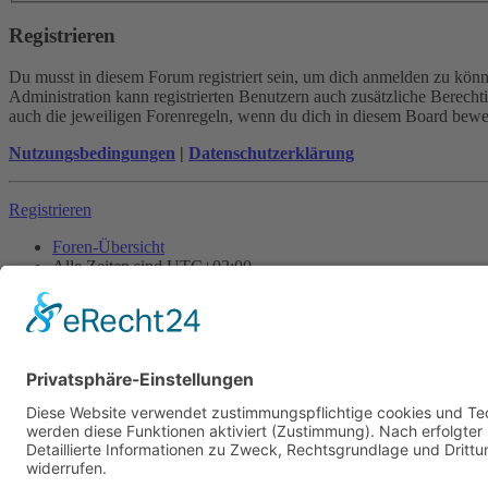
Registrieren
Du musst in diesem Forum registriert sein, um dich anmelden zu könne
Administration kann registrierten Benutzern auch zusätzliche Berech
auch die jeweiligen Forenregeln, wenn du dich in diesem Board bewe
Nutzungsbedingungen
|
Datenschutzerklärung
Registrieren
Foren-Übersicht
Alle Zeiten sind
UTC+02:00
Alle Cookies löschen
Powered by
phpBB
® Forum Software © phpBB Limited
Deutsche Übersetzung durch
phpBB.de
Cookie-Einstellungen
| Impressum
| Kontakt
Datenschutz
|
Nutzungsbedingungen
Time: 0.008s
| Peak Memory Usage: 10.13 MiB | GZIP: Off