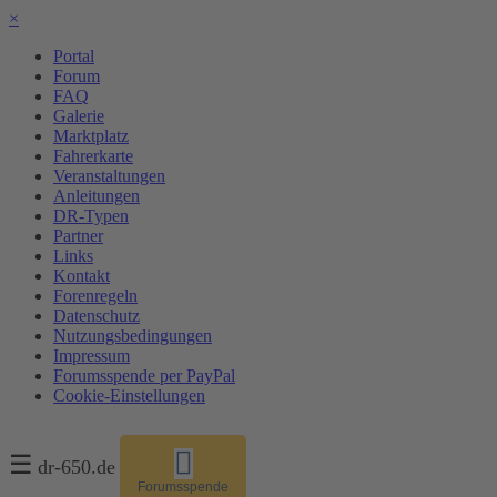
×
Portal
Forum
FAQ
Galerie
Marktplatz
Fahrerkarte
Veranstaltungen
Anleitungen
DR-Typen
Partner
Links
Kontakt
Forenregeln
Datenschutz
Nutzungsbedingungen
Impressum
Forumsspende per PayPal
Cookie-Einstellungen
☰
dr-650.de
Forumsspende