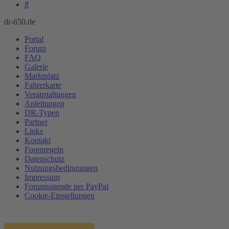
Suche
dr-650.de
Portal
Forum
FAQ
Galerie
Marktplatz
Fahrerkarte
Veranstaltungen
Anleitungen
DR-Typen
Partner
Links
Kontakt
Forenregeln
Datenschutz
Nutzungsbedingungen
Impressum
Forumsspende per PayPal
Cookie-Einstellungen