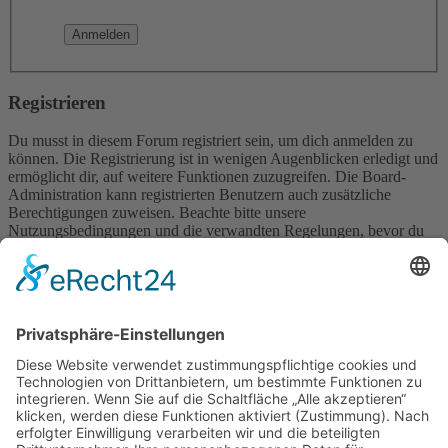
Registrieren
Du musst in diesem Forum registriert sein, um dich anmelden zu
können. Die Registrierung ist in wenigen Augenblicken erledigt und
ermöglicht dir, auf weitere Funktionen zuzugreifen. Die Board-
Administration kann registrierten Benutzern auch zusätzliche
Berechtigungen zuweisen. Beachte bitte unsere
Nutzungsbedingungen und die verwandten Regelungen, bevor du
dich registrierst. Bitte beachte auch die jeweiligen Forenregeln,
wenn du dich in diesem Board bewegst.
Nutzungsbedingungen
|
Datenschutzerklärung
Registrieren
Foren-Übersicht
Alle Zeiten sind
UTC+02:00
Alle Cookies löschen