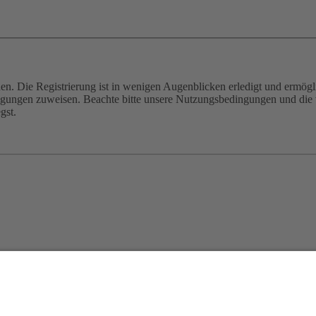
n. Die Registrierung ist in wenigen Augenblicken erledigt und ermögli
tigungen zuweisen. Beachte bitte unsere Nutzungsbedingungen und die v
gst.