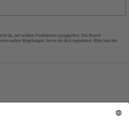
cht dir, auf weitere Funktionen zuzugreifen. Die Board-
erwandten Regelungen, bevor du dich registrierst. Bitte beachte