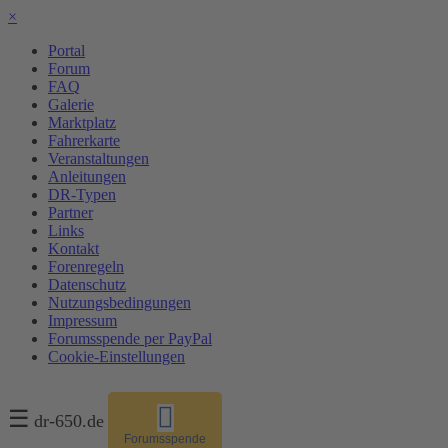
×
Portal
Forum
FAQ
Galerie
Marktplatz
Fahrerkarte
Veranstaltungen
Anleitungen
DR-Typen
Partner
Links
Kontakt
Forenregeln
Datenschutz
Nutzungsbedingungen
Impressum
Forumsspende per PayPal
Cookie-Einstellungen
☰
dr-650.de
Forumsspende