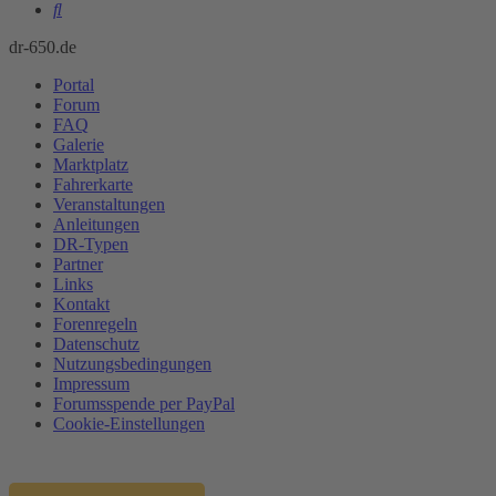
Suche
dr-650.de
Portal
Forum
FAQ
Galerie
Marktplatz
Fahrerkarte
Veranstaltungen
Anleitungen
DR-Typen
Partner
Links
Kontakt
Forenregeln
Datenschutz
Nutzungsbedingungen
Impressum
Forumsspende per PayPal
Cookie-Einstellungen