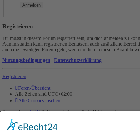
Registrieren
Du musst in diesem Forum registriert sein, um dich anmelden zu könne
Administration kann registrierten Benutzern auch zusätzliche Berech
auch die jeweiligen Forenregeln, wenn du dich in diesem Board bewe
Nutzungsbedingungen
|
Datenschutzerklärung
Registrieren
Foren-Übersicht
Alle Zeiten sind
UTC+02:00
Alle Cookies löschen
Powered by
phpBB
® Forum Software © phpBB Limited
Deutsche Übersetzung durch
phpBB.de
Cookie-Einstellungen
| Impressum
| Kontakt