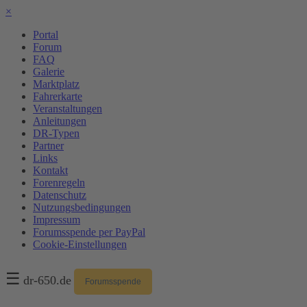
×
Portal
Forum
FAQ
Galerie
Marktplatz
Fahrerkarte
Veranstaltungen
Anleitungen
DR-Typen
Partner
Links
Kontakt
Forenregeln
Datenschutz
Nutzungsbedingungen
Impressum
Forumsspende per PayPal
Cookie-Einstellungen
☰
dr-650.de
Forumsspende