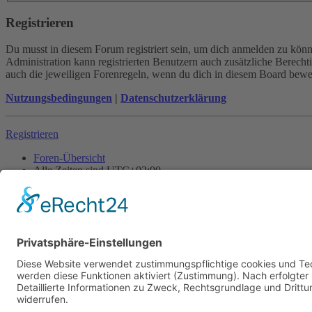
Registrieren
Du musst in diesem Forum registriert sein, um dich anmelden zu könne
Administration kann registrierten Benutzern auch zusätzliche Berech
auch die jeweiligen Forenregeln, wenn du dich in diesem Board bewe
Nutzungsbedingungen
|
Datenschutzerklärung
Registrieren
Foren-Übersicht
Alle Zeiten sind
UTC+02:00
Alle Cookies löschen
Powered by
phpBB
® Forum Software © phpBB Limited
Deutsche Übersetzung durch
phpBB.de
Cookie-Einstellungen
| Impressum
| Kontakt
Datenschutz
|
Nutzungsbedingungen
Time: 0.017s
| Peak Memory Usage: 10.14 MiB | GZIP: Off