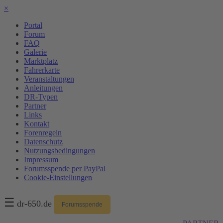
×
Portal
Forum
FAQ
Galerie
Marktplatz
Fahrerkarte
Veranstaltungen
Anleitungen
DR-Typen
Partner
Links
Kontakt
Forenregeln
Datenschutz
Nutzungsbedingungen
Impressum
Forumsspende per PayPal
Cookie-Einstellungen
☰
dr-650.de
Forumsspende