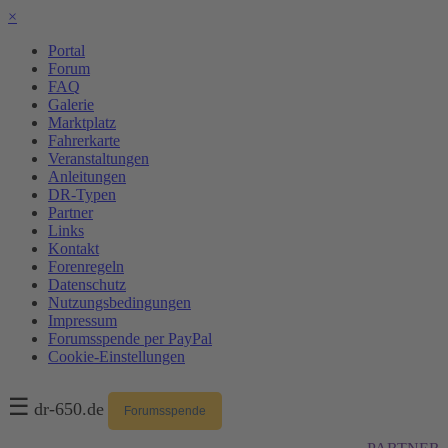
×
Portal
Forum
FAQ
Galerie
Marktplatz
Fahrerkarte
Veranstaltungen
Anleitungen
DR-Typen
Partner
Links
Kontakt
Forenregeln
Datenschutz
Nutzungsbedingungen
Impressum
Forumsspende per PayPal
Cookie-Einstellungen
☰
dr-650.de
Forumsspende